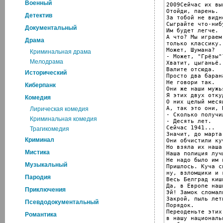
Военный
2009Сейчас их выв
Отойди, парень.

Детектив
За тобой не видно
Сыграйте что-нибу
Документальный
Им будет легче.

А что? Мы играем

Драма
только классику.

Может, Шумана?

Криминальная драма
- Может, "Грёзы"?
Мелодрама
Хватит, цыганьё.

Валите отсюда.

Исторический
Просто два барана
Не говори так.

Киберпанк
Они же наши мужья
Я этих двух отку
Комедия
О них целый меся
А, так это они, 
Лирическая комедия
- Сколько получил
Криминальная комедия
- Десять лет.

Сейчас 1941...

Трагикомедия
Значит, до марта 
Криминал
Они обчистили ку
Но взяла их наша
Мистика
Наша полиция луч
Не надо было им 
Музыкальный
Пришлось. Куча с
ну, взломщики и 
Пародия
Весь Белград киши
Да, в Европе наш
Приключения
Эй! Замок сломали
Закрой, пыль лети
Псевдодокументальный
Порядок.

Переоденьте этих
Романтика
в нашу националь