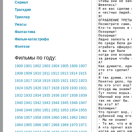
чтобы они не зап
Cериал
Шевелись!

Я из вас сделаю 
Трагедия
и честных людей.

Я!

Триллер
ОГРАБЛЕНИЕ ТРЕТЬ
Посмотрите сами,
Ужасы
Кто-то проник в 
Позорище!

Фантастика
Позорище!

Фильм-катастрофа
Ладно залезть в б
Но среди бела дн
Фэнтези
ограбить офицерс
А вы где были

когда они вскрыв
Фильмы по году:
за дверью чтобы 
А?

1900
1901
1902
1903
1904
1905
1906
1907
Как думаете, идио
кто это сделал?

1908
1909
1910
1911
1912
1913
1914
1915
А?

Я так думаю, это 
1916
1917
1918
1919
1920
1921
1922
1923
Понятно дело, пр
Но кто этот вор?

1924
1925
1926
1927
1928
1929
1930
1931
Откуда мы знаем?

Тут полно ворья.

1932
1933
1934
1935
1936
1937
1938
1939
Обычный вор или 
так не смог бы.

1940
1941
1942
1943
1944
1945
1946
1947
Но кто? А?

Взломщик!

1948
1949
1950
1951
1952
1953
1954
1955
Что прячет вор, 
дубинкой над его
1956
1957
1958
1959
1960
1961
1962
1963
- Мы не знаем!

- То же, что и в
1964
1965
1966
1967
1968
1969
1970
1971
А что прячет взло
когда на него на