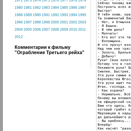
1972
1973
1974
1975
1976
1977
1978
1979
Сейчас покажу вам
Построить всех во
1980
1981
1982
1983
1984
1985
1986
1987
Быстро!

Я тебя знаю, кра
1988
1989
1990
1991
1992
1993
1994
1995
Ты знаменитый Баш
- Нет, я Отмычка.
1996
1997
1998
1999
2000
2001
2002
2003
- Я Башка.

2004
2005
2006
2007
2008
2009
2010
2011
- В чём дело?

- Молчать!

2012
- Кто вот эти тв
- Взломщики.

И что прячут взл
Комментарии к фильму
Над чем они трясу
"Ограбление Третьего рейха"
- Золото, брильян
- Добычу!

Руки! Свои золот
Потому что в гол
Покажите руки! Б
Смелее. Быстрее,
Эти руки самые з
Королевства Югосл
Эти руки ищет по
Итак, господа, к
- Как охрана?

- Нормально. Всё
Почему вы вломили
на офицерский скл
Вам что здесь, б
который грабят к
Мерзавцев в карце
до дальнейшего р
- Вы ошиблись...

Вперёд!

Как насчёт "разо