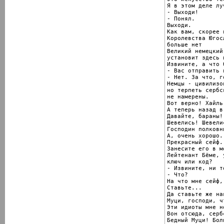
Я в этом деле лу
- Выходи!

- Понял.

Выходи.

Как вам, скорее 
Королевства Югосл
больше нет

Великий немецкий 
установит здесь 
Извините, а что 
- Вас отправить 
- Нет. За что, г
Немцы - цивилизо
но терпеть сербс
не намерены.

Вот верно! Хайль
А теперь назад в
Давайте, бараны!
Шевелись! Шевелис
Господин полковн
А, очень хорошо.
Прекрасный сейф.

Занесите его в м
Лейтенант Бёме, 
ключ или код?

- Извините, ни т
- Что?

На что мне сейф,
Ставьте...

Да ставьте же на
Муци, господи, ч
Эти идиоты мне н
Вон отсюда, серб
Бедный Муци! Боль