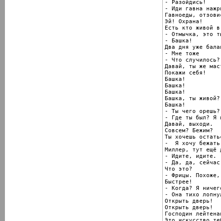
- Разойдись!

- Иди гавна нажри
Гавноеды, отзовис
Эй! Охрана!

Есть кто живой в
- Отмычка, это ты
- Башка!

Два дня уже бала
- Мне тоже

- Что случилось?

Давай, ты же мас
Покажи себя!

Башка!

Башка!

Башка!

Башка, ты живой?

Башка!

- Ты чего орешь?

- Где ты был? Я 
Давай, выходи.

Совсем? Бежим?

Ты хочешь остатьс
-  Я хочу бежать.
Миллер, тут ещё д
- Идите, идите.

- Да, да, сейчас.
Что это?

- Фрицы. Похоже,
Быстрее!

- Когда? Я ничег
- Она тихо лопнул
Открыть дверь!

Открыть дверь!

Господин лейтена
Это искусство те