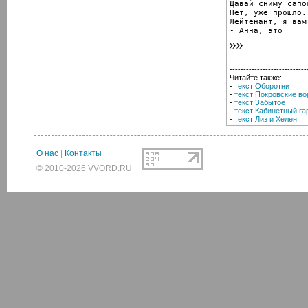
Давай сниму сапог
Нет, уже прошло.

Лейтенант, я вам
- Анна, это
----------------------------
Читайте также:
-
текст Оборотни
-
текст Покровские во
-
текст Забытое
-
текст Кабинетный га
-
текст Лиз и Хелен
О нас
|
Контакты
© 2010-2026 VVORD.RU