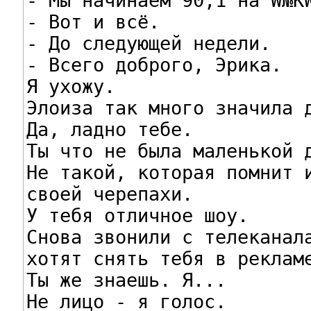
- Мы начинаем 90,1 на W№KW
- Вот и всё.

- До следующей недели.

- Всего доброго, Эрика.

Я ухожу.

Элоиза так много значила д
Да, ладно тебе.

Ты что не была маленькой д
Не такой, которая помнит и
своей черепахи.

У тебя отличное шоу.

Снова звонили с телеканала
хотят снять тебя в рекламе
Ты же знаешь. Я...

Не лицо - я голос.
