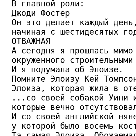
В главной роли:

Джоди Фостер

Он это делает каждый день,
начиная с шестидесятых год
ОТВАЖНАЯ

А сегодня я прошлась мимо 
окруженного строительными 
И я подумала об Элоизе.

Помните Элоизу Кей Томпсон
Элоиза, которая жила в оте
...со своей собакой Уини и
которые вечно отсутствовал
И со своей английской няне
у которой было восемь кост
Та самая Элоиза. Обожаемая