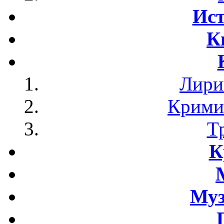
Ист
К
Лири
Крими
Т
К
Му