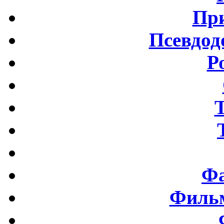
Пр
Псевдод
Р
Фа
Фильм