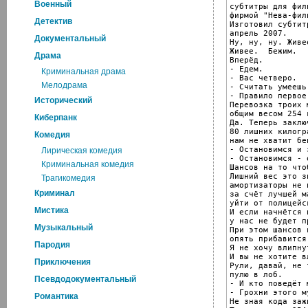
Военный
субтитры для фил
фирмой "Нева-филь
Детектив
Изготовил субтит
апрель 2007.

Документальный
Ну, ну, ну. Живе
Живее.  Бежим.

Драма
Вперёд.

- Едем.

Криминальная драма
- Вас четверо.

Мелодрама
- Считать умеешь
- Правило первое
Исторический
Перевозка троих 
общим весом 254 
Киберпанк
Да. Теперь заклю
80 лишних килогр
Комедия
нам не хватит бен
- Остановимся и 
Лирическая комедия
- Остановимся - 
Криминальная комедия
Шансов на то что
Лишний вес это зн
Трагикомедия
амортизаторы не 
Криминал
за счёт лучшей м
уйти от полицейск
Мистика
И если начнётся 
у нас не будет п
Музыкальный
При этом шансов 
опять прибавится.
Пародия
Я не хочу влипнут
И вы не хотите в
Приключения
Рули, давай, не 
пулю в лоб.

Псевдодокументальный
- И кто поведёт 
- Грохни этого м
Романтика
Не зная кода заж