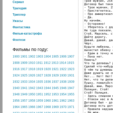
Трое мужчин, 254
Cериал
Договор был такой
- Трое мужчин, 2
Трагедия
- Пристегнитесь.

- Про аммортизат
Триллер
- Да.

Ну начнём.

Ужасы
- Осторожно!

- Уберитесь с дор
Фантастика
Не туда поехали.

Фильм-катастрофа
Стой, Марсель, ст
Дайте дорогу.

Фэнтези
Давай, давай, дав
Чёрт.

Будьте любезны, 
Фильмы по году:
вычистил обивку 
- Едем в точку н
1900
1901
1902
1903
1904
1905
1906
1907
- Пока нет.

Помочь?

1908
1909
1910
1911
1912
1913
1914
1915
Что ты делаешь? 
Сделай что-нибуд
1916
1917
1918
1919
1920
1921
1922
1923
О чём ты думаешь 
Даже думать не см
1924
1925
1926
1927
1928
1929
1930
1931
Нет... Нет! Нет! 
Нет, что ты делае
1932
1933
1934
1935
1936
1937
1938
1939
Пушку, пожалуйста
Давай, жми, Марсе
1940
1941
1942
1943
1944
1945
1946
1947
Полиция. Стой!

Стой! Полиция.

1948
1949
1950
1951
1952
1953
1954
1955
- Здесь слишком м
- Отвези нас в А
1956
1957
1958
1959
1960
1961
1962
1963
Договор был - до
Договор есть дог
1964
1965
1966
1967
1968
1969
1970
1971
- Правила нарушаю
- Не мои.
