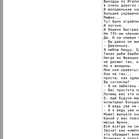
Выходцы из Италии
в очень дорогих 
И молоденькие хо
Большие украшени
Мафия...

Тут было ограблен
И погоня.

И бешено быстрая
На 735-ом чёрном
Да. И на номере 0
- Вы давно не вы
- Давненько.

Я люблю Ниццу. Ед
Такая рыба барбек
Нигде во Франции 
не делают так, к
Но и женщины.

Мне они нравяться
Они не так...

просты, как здеш
Вы согласны?

- Я не любитель 
- Вас простота п
Почему вас это и
О, ещё будучи ма
испытывал большо
- Я ведь уже не 
- А я ведь уже н
Может выпьете коф
Какой у вас повс
месье Фрэнк.

Всё всегда на св
Звучит как компл
кто обращает вни
Возможно я попоз