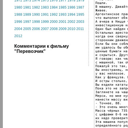
1972
1973
1974
1975
1976
1977
1978
1979
Пошли.

В машину. Давайт
1980
1981
1982
1983
1984
1985
1986
1987
Живее.

Аргентинское пра
1988
1989
1990
1991
1992
1993
1994
1995
что выполнит обя
А вчера в Ницце 
1996
1997
1998
1999
2000
2001
2002
2003
инвестиционную к
2004
2005
2006
2007
2008
2009
2010
2011
Один был найден 
Остальных аресто
2012
когда они сверну
сторонним движен
Если бы они собл
Комментарии к фильму
им удалось бы об
"Перевозчик"
ценные бумаги на
и скрыться. Друг
Я говорю: как че
с машиной, так о
Пожалуй это так,
Вы иностранец, н
у вас неплохое.

Как у француза. 
И остры столько,
Вы ездили кататьс
Пока это не запр
Заглянете на чаш
Мерси, но мне нуж
нанести массу виз
- Точнее, 88.

- Это очень много
Масса чёрных 735
с цифрами 0-6 на
их надо проверить
Эта машина попул
определённого ро