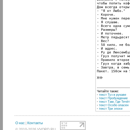
чтобы попить кофе
Дом всегда откры
- "Я от Любо."

- Короче.

- Мне нужен пере
- Я слушаю.

- Всего одна сумк
- Размеры?

- И поточнее.

- Метр пядьдесят
- Вес?

- 50 кило, не бол
- И адрес.

- Ру де Люксембу
- Груз получит м
- Правило второе
- Груз когда забр
- Завтра, в семь 
Пакет. 150см на 
----------------------------
Читайте также:
-
текст Туз в рукаве
-
текст Пробуждение
-
текст Там, Где Течёт
-
текст Особо опасен
-
текст Три эпохи
О нас
|
Контакты
© 2010-2026 VVORD.RU