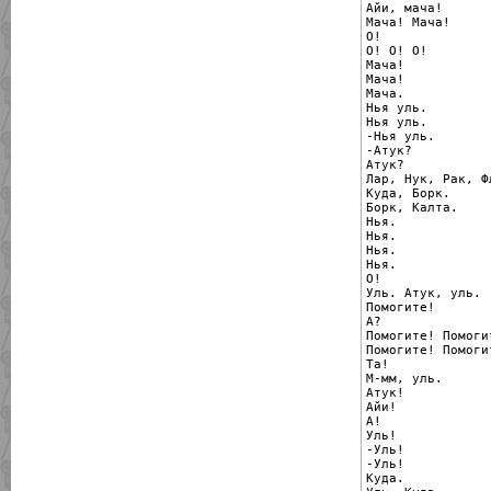
Айи, мача!

Мача! Мача!

О!

О! О! О!

Мача!

Мача!

Мача.

Нья уль.

Нья уль.

-Нья уль.

-Атук?

Атук?

Лар, Нук, Рак, Ф
Куда, Борк.

Борк, Калта.

Нья.

Нья.

Нья.

Нья.

О!

Уль. Атук, уль.

Помогите!

А?

Помогите! Помогит
Помогите! Помогит
Та!

М-мм, уль.

Атук!

Айи!

А!

Уль!

-Уль!

-Уль!

Куда.
