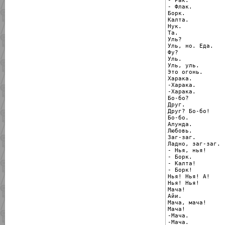
- Рак.

- Флак.

Борк.

Калта.

Нук.

Та.

Уль?

Уль, но. Еда.

Фу?

Уль.

Уль, уль.

Это огонь.

Харака.

-Харака.

-Харака.

Бо-бо?

Друг.

Друг? Бо-бо!

Бо-бо.

Алунда.

Любовь.

Заг-заг.

Ладно, заг-заг.

- Нья, нья!

- Борк.

- Калта!

- Борк!

Нья! Нья! А!

Нья! Нья!

Мача!

Айи.

Мача, мача!

Мача!

-Мача.

-Мача.
