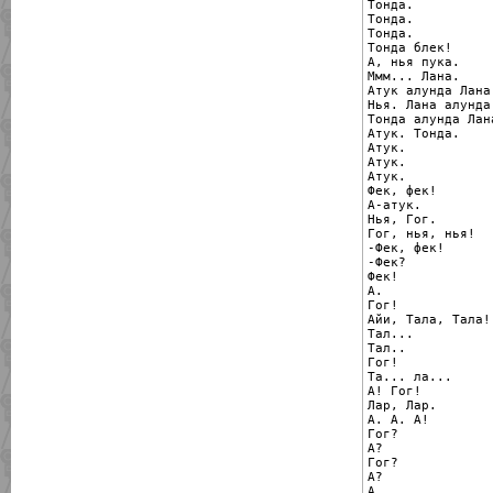
Тонда.

Тонда.

Тонда.

Тонда блек!

А, нья пука.

Ммм... Лана.

Атук алунда Лана.
Нья. Лана алунда
Тонда алунда Лана
Атук. Тонда.

Атук.

Атук.

Атук.

Фек, фек!

А-атук.

Нья, Гог.

Гог, нья, нья!

-Фек, фек!

-Фек?

Фек!

А.

Гог!

Айи, Тала, Тала!

Тал...

Тал..

Гог!

Та... ла...

А! Гог!

Лар, Лар.

А. А. А!

Гог?

А?

Гог?

А?

А.
