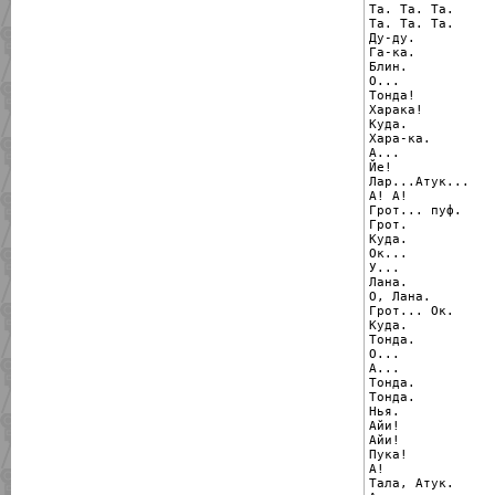
Та. Та. Та.

Та. Та. Та.

Ду-ду.

Га-ка.

Блин.

О...

Тонда!

Харака!

Куда.

Хара-ка.

А...

Йе!

Лар...Атук...

А! А!

Грот... пуф.

Грот.

Куда.

Ок...

У...

Лана.

О, Лана.

Грот... Ок.

Куда.

Тонда.

О...

А...

Тонда.

Тонда.

Нья.

Айи!

Айи!

Пука!

А!

Тала, Атук.
