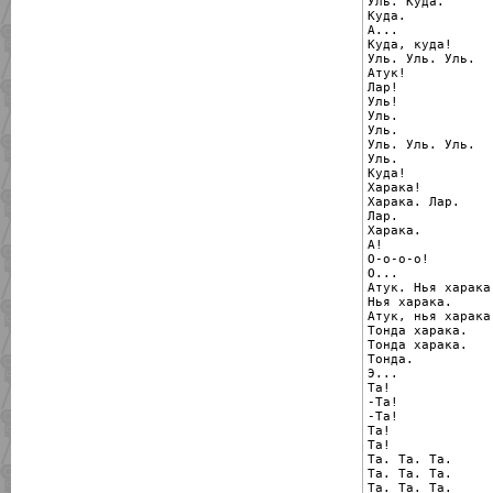
Уль. Куда.

Куда.

А...

Куда, куда!

Уль. Уль. Уль.

Атук!

Лар!

Уль!

Уль.

Уль.

Уль. Уль. Уль.

Уль.

Куда!

Харака!

Харака. Лар.

Лар.

Харака.

А!

О-о-о-о!

О...

Атук. Нья харака.
Нья харака.

Атук, нья харака.
Тонда харака.

Тонда харака.

Тонда.

Э...

Та!

-Та!

-Та!

Та!

Та!

Та. Та. Та.

Та. Та. Та.

Та. Та. Та.
