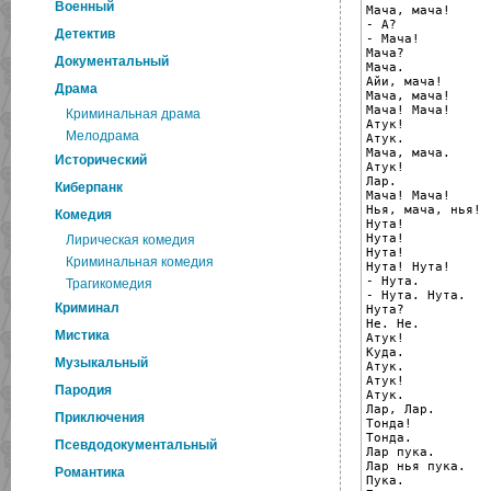
Военный
Мача, мача!

- А?

Детектив
- Мача!

Мача?

Документальный
Мача.

Айи, мача!

Драма
Мача, мача!

Мача! Мача!

Криминальная драма
Атук!

Мелодрама
Атук.

Мача, мача.

Исторический
Атук!

Лар.

Киберпанк
Мача! Мача!

Нья, мача, нья!

Комедия
Нута!

Нута!

Лирическая комедия
Нута!

Криминальная комедия
Нута! Нута!

- Нута.

Трагикомедия
- Нута. Нута.

Криминал
Нута?

Не. Не.

Мистика
Атук!

Куда.

Музыкальный
Атук.

Атук!

Пародия
Атук.

Лар, Лар.

Приключения
Тонда!

Тонда.

Псевдодокументальный
Лар пука.

Лар нья пука.

Романтика
Пука.
