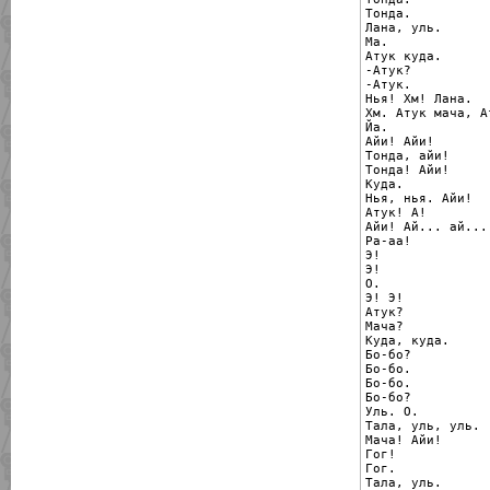
Тонда.

Лана, уль.

Ма.

Атук куда.

-Атук?

-Атук.

Нья! Хм! Лана.

Хм. Атук мача, А
Йа.

Айи! Айи!

Тонда, айи!

Тонда! Айи!

Куда.

Нья, нья. Айи!

Атук! А!

Айи! Ай... ай...

Ра-аа!

Э!

Э!

О.

Э! Э!

Атук?

Мача?

Куда, куда.

Бо-бо?

Бо-бо.

Бо-бо.

Бо-бо?

Уль. О.

Тала, уль, уль.

Мача! Айи!

Гог!

Гог.

Тала, уль.
