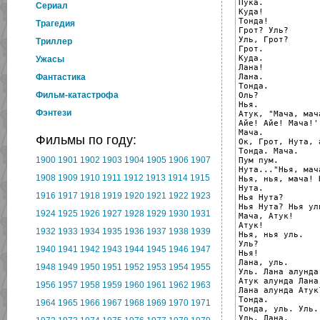
Пука.

Cериал
Куда!

Тонда!

Трагедия
Грот? Уль?

Уль, Грот?

Триллер
Грот.

Куда.

Ужасы
Лана!

Лана.

Фантастика
Тонда.

Фильм-катастрофа
Оль?

Нья.

Фэнтези
Атук, "Мача, мача
Айе! Айе! Мача!''
Мача.

Фильмы по году:
Ок, Грот, Нута, а
Тонда. Мача.

1900
1901
1902
1903
1904
1905
1906
1907
Пум пум.

Нута..."Нья, мача
1908
1909
1910
1911
1912
1913
1914
1915
Нья, нья, мача! 
Нута.

1916
1917
1918
1919
1920
1921
1922
1923
Нья Нута?

Нья Нута? Нья уль
1924
1925
1926
1927
1928
1929
1930
1931
Мача, Атук!

Атук!

1932
1933
1934
1935
1936
1937
1938
1939
Нья, нья уль.

Уль?

1940
1941
1942
1943
1944
1945
1946
1947
Нья!

Лана, уль.

1948
1949
1950
1951
1952
1953
1954
1955
Уль. Лана алунда 
Атук алунда Лана.
1956
1957
1958
1959
1960
1961
1962
1963
Лана алунда Атук?
Тонда.

1964
1965
1966
1967
1968
1969
1970
1971
Тонда, уль. Уль.

Уль. Лана.
