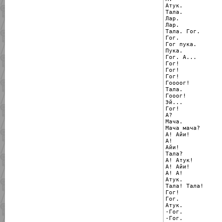
Атук.

Тала.

Лар.

Лар.

Тала. Гог.

Гог.

Гог пука.

Пука.

Гог. А...

Гог!

Гог!

Гог!

Гоооог!

Тала.

Гооог!

Эй...

Гог!

А?

Мача.

Мача мача?

А! Айи!

А!

Айи!

Тала?

А! Атук!

А! Айи!

А! А!

Атук.

Тала! Тала!

Гог!

Гог.

Атук.

-Гог.

-Гог.
