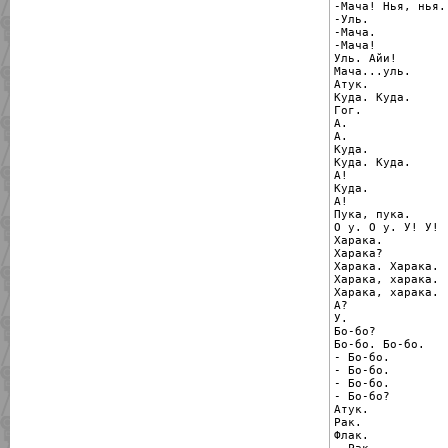
-Мача! Нья, нья.

-Уль.

-Мача.

-Мача!

Уль. Айи!

Мача...уль.

Атук.

Куда. Куда.

Гог.

А.

А.

Куда.

Куда. Куда.

А!

Куда.

А!

Пука, пука.

О у. О у. У! У!

Харака.

Харака?

Харака. Харака.

Харака, харака.

Харака, харака.

А?

У.

Бо-бо?

Бо-бо. Бо-бо.

- Бо-бо.

- Бо-бо.

- Бо-бо.

- Бо-бо?

Атук.

Рак.

Флак.
