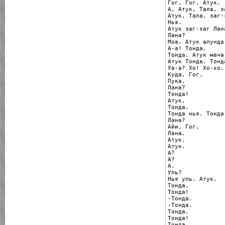
Гог, Гог. Атук.

А, Атук, Тала, з
Атук, Тала, заг-з
Нья.

Атук заг-заг Лана
Лана?

Моа. Атук алунда 
А-а! Тонда.

Тонда. Атук мача.
Атук Тонда. Тонда
Уа-а? Хо! Хо-хо.

Куда, Гог.

Пука.

Лана?

Тонда!

Атук.

Тонда.

Тонда нья. Тонда
Лана?

Айи, Гог.

Лана.

Атук.

Атук.

А?

А?

А.

Уль?

Нья уль. Атук.

Тонда.

Тонда!

-Тонда.

-Тонда.

Тонда.

Тонда!

Тонда.
