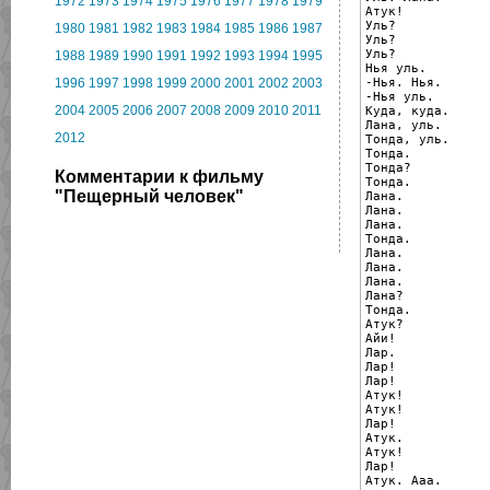
1972
1973
1974
1975
1976
1977
1978
1979
Атук!

Уль?

1980
1981
1982
1983
1984
1985
1986
1987
Уль?

Уль?

1988
1989
1990
1991
1992
1993
1994
1995
Нья уль.

-Нья. Нья.

1996
1997
1998
1999
2000
2001
2002
2003
-Нья уль.

2004
2005
2006
2007
2008
2009
2010
2011
Куда, куда.

Лана, уль.

2012
Тонда, уль.

Тонда.

Тонда?

Комментарии к фильму
Тонда.

"Пещерный человек"
Лана.

Лана.

Лана.

Тонда.

Лана.

Лана.

Лана.

Лана?

Тонда.

Атук?

Айи!

Лар.

Лар!

Лар!

Атук!

Атук!

Лар!

Атук.

Атук!

Лар!

Атук. Ааа.
