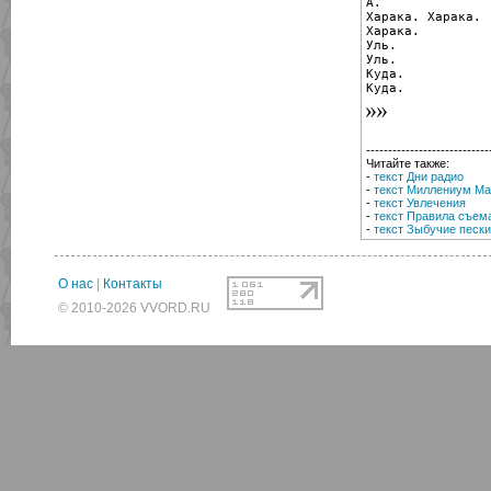
А.

Харака. Харака.

Харака.

Уль.

Уль.

Куда.

Куда.
----------------------------
Читайте также:
-
текст Дни радио
-
текст Миллениум М
-
текст Увлечения
-
текст Правила съема
-
текст Зыбучие пески
О нас
|
Контакты
© 2010-2026 VVORD.RU