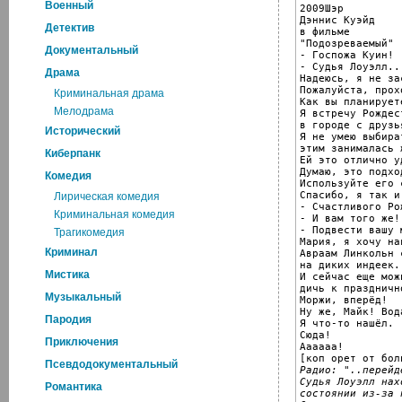
Военный
2009Шэр

Дэннис Куэйд

Детектив
в фильме

"Подозреваемый"

Документальный
- Госпожа Куин!

- Судья Лоуэлл...
Драма
Надеюсь, я не за
Пожалуйста, прохо
Криминальная драма
Как вы планирует
Мелодрама
Я встречу Рождест
в городе с друзья
Исторический
Я не умею выбира
этим занималась ж
Киберпанк
Ей это отлично у
Думаю, это подхо
Комедия
Используйте его 
Спасибо, я так и
Лирическая комедия
- Счастливого Ро
Криминальная комедия
- И вам того же!

- Подвести вашу 
Трагикомедия
Мария, я хочу на
Криминал
Авраам Линкольн 
на диких индеек.

Мистика
И сейчас еще мож
дичь к праздничн
Музыкальный
Моржи, вперёд!

Ну же, Майк! Вод
Пародия
Я что-то нашёл.

Сюда!

Приключения
Аааааа!

Псевдодокументальный
Радио: "..перейд
Судья Лоуэлл нах
Романтика
состоянии из-за 