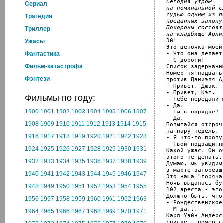
Сегодня утром
Cериал
на поминальной с
судью одним из п
Трагедия
преданных закону
Похороны состоят
Триллер
на кладбище Арли

Эй!

Ужасы
Это цепочка моей
- Что она делает?
Фантастика
- С дороги!

Фильм-катастрофа
Список задержанн
Номер пятнадцать
Фэнтези
против Даниэля Ад
- Привет, Джэк.

- Привет, Кэт.

Фильмы по году:
- Тебе передали 
- Да.

1900
1901
1902
1903
1904
1905
1906
1907
- Ты в порядке?

- Да.

1908
1909
1910
1911
1912
1913
1914
1915
Попытайся отсроч
на пару недель.

1916
1917
1918
1919
1920
1921
1922
1923
- Я что-то пропус
- Твой подзащитн
1924
1925
1926
1927
1928
1929
1930
1931
Какой ужас. Он об
этого не делать.

1932
1933
1934
1935
1936
1937
1938
1939
Думаю, мы увидим 
в марте загоревши
1940
1941
1942
1943
1944
1945
1946
1947
Это наша "горяча
Ночь выдалась бур
1948
1949
1950
1951
1952
1953
1954
1955
102 ареста - это
Должно быть, что
1956
1957
1958
1959
1960
1961
1962
1963
- Рождественское
- М-да...

1964
1965
1966
1967
1968
1969
1970
1971
Карл Уэйн Андерс
списке - номер с