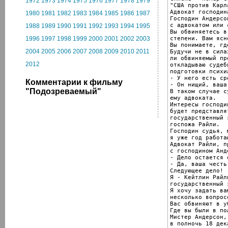
1972
1973
1974
1975
1976
1977
1978
1979
"США против Карл
Адвокат господин
1980
1981
1982
1983
1984
1985
1986
1987
Господин Андерсо
с адвокатом или 
1988
1989
1990
1991
1992
1993
1994
1995
Вы обвиняетесь в
степени. Вам ясн
1996
1997
1998
1999
2000
2001
2002
2003
Вы понимаете, гд
2004
2005
2006
2007
2008
2009
2010
2011
Будучи не в сила
ли обвиняемый пр
2012
откладываю судеб
подготовки психи
- У него есть ср
Комментарии к фильму
- Он нищий, ваша
"Подозреваемый"
В таком случае с
ему адвоката.

Интересы господи
будет представлят
государственный 
госпожа Райли.

Господин судья, 
я уже год работа
Адвокат Райли, п
с господином Анд
- Дело остается 
- Да, ваша честь.
Следующее дело!

Я - Кейтлин Райли
государственный 
Я хочу задать вам
несколько вопросо
Вас обвиняют в у
Где вы были в по
Мистер Андерсон,
в полночь 18 дека