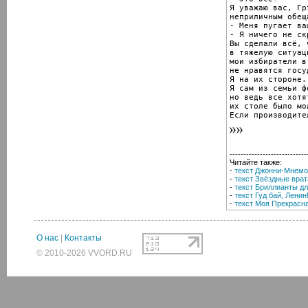
Я уважаю вас, Гр
неприличным обеща
- Меня пугает ва
- Я ничего не скр
Вы сделали всё, 
в тяжелую ситуаци
мои избиратели в
не нравятся госу
Я на их стороне.

Я сам из семьи ф
но ведь все хотя
их столе было мол
Если производите
----------------------------
Читайте также:
-
текст Джонни-Мнемо
-
текст Звёздные врат
-
текст Бриллианты д
-
текст Гуд бай, Ленин
-
текст Моя Прекрасн
О нас
|
Контакты
© 2010-2026 VVORD.RU