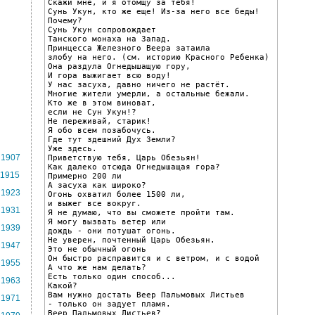
Скажи мне, и я отомщу за тебя!

Сунь Укун, кто же еще! Из-за него все беды!

Почему?

Сунь Укун сопровождает

Танского монаха на Запад.

Принцесса Железного Веера затаила

злобу на него. (см. историю Красного Ребенка)

Она раздула Огнедышащую гору,

И гора выжигает всю воду!

У нас засуха, давно ничего не растёт.

Многие жители умерли, а остальные бежали.

Кто же в этом виноват,

если не Сун Укун!?

Не переживай, старик!

Я обо всем позабочусь.

Где тут здешний Дух Земли?

Уже здесь.

1907
Приветствую тебя, Царь Обезьян!

Как далеко отсюда Огнедышащая гора?

1915
Примерно 200 ли

А засуха как широко?

1923
Огонь охватил более 1500 ли,

и выжег все вокруг.

1931
Я не думаю, что вы сможете пройти там.

Я могу вызвать ветер или

1939
дождь - они потушат огонь.

Не уверен, почтенный Царь Обезьян.

1947
Это не обычный огонь

Он быстро расправится и с ветром, и с водой

1955
А что же нам делать?

Есть только один способ...

1963
Какой?

Вам нужно достать Веер Пальмовых Листьев

1971
- только он задует пламя.

Веер Пальмовых Листьев?
