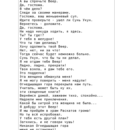
А вы спрячьте Веер.

Да, госпожа.

В чём дело?

Следи за своими манерами.

Госпожа, ваш женьшеневый суп.

Идите проверьте - ушел ли Сунь Укун.

Вернетесь - доложите.

Да, госпожа.

Не надо никуда ходить, я здесь.

Ты? Ты где!?

У тебя в желудке!

Что ты там делаешь?

Хочу одолжить твой Веер.

Нет, нет, ни за что!

Тогда сейчас будет немножко больно.

Сунь Укун, что бы ты ни делал,

Я не отдам тебе Веер!

Ладно, ладно, прекрати!

Твоя взяла, я дам тебе его.

Это подделка!

Эта женщина обманула меня!

Я не могу поверить - меня надули!

Огнедышащая гора перекрыла нам путь.

Учиталь, может быть ну их,

эти священные книги?

Вернёмся домой, заживем тихо, спокойно...

Надоели мне приключения.

Какой бы хитрой эта женщина не была...

Я добуду этот Веер!

И мы прийдём в храм Раскатов грома!

Но ты всё испробовал.

У тебя есть другой план?

Заткнись, и не говори чушь!

Никакая Огнедышащая гора

меня не остановит!
