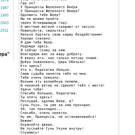
1979
Где он?

У Принцессы Железного Веера

1987
У Принцессы Железного Веера?

Одолжить тебе Веер?

1995
Мы не можем пройти

через Огнедышащую гору.

2003
А местные жители страдают от засухи.

2011
Пожалуйста, сжальтесь!

Нельзя портить свою карму бездействием!

Хорошо сказано.

Я дам тебе Веер.

Подожди здесь.

Я сейчас схожу за ним.

ера"
Благодарю вас за вашу доброту.

Я верну его, как только потушу пламя.

Добро пожаловать, Царь Обезьян!

Кто здесь?

Это я, бодисатва Линцзи.

Сама судьба занесла тебя ко мне.

Тебе очень повезло.

Возьми эту волшебную пилюлю,

И никакой ветер не сдвинет тебя с места!

Удачи тебе!

Спасибо большое, бодисатва.

Ты опять здесь?

Послушай, одолжи Веер, а?

Сунь Укун, ты уже за ним приходил.

Эй, так прохладно...

Спасибо, очень приятно.

Ну же, Принцесса, не останавливайся!

Бежим!

Охраняйте двери,

Не пускайте Сунь Укуна внутрь!

Слушаюсь!
