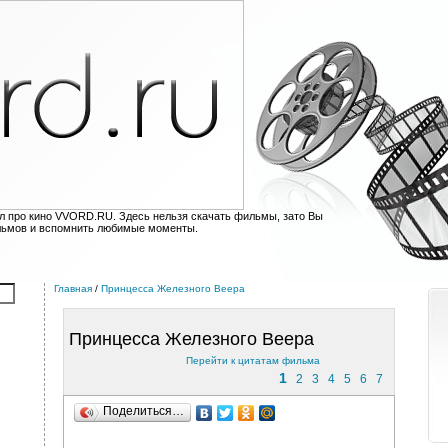
л про кино VVORD.RU. Здесь нельзя скачать фильмы, зато Вы
льмов и вспомнить любимые моменты.
Главная
/
Принцесса Железного Веера
Принцесса Железного Веера
Перейти к цитатам фильма
1
2
3
4
5
6
7
Поделиться…