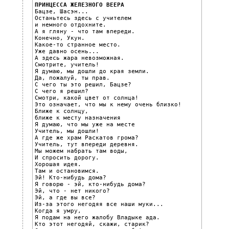
ПРИНЦЕССА ЖЕЛЕЗНОГО ВЕЕРА

Бацзе, Шасэн...

Останьтесь здесь с учителем

и немного отдохните.

А я гляну - что там впереди.

Конечно, Укун.

Какое-то странное место.

Уже давно осень...

А здесь жара невозможная.

Смотрите, учитель!

Я думаю, мы дошли до края земли.

Да, пожалуй, ты прав.

С чего ты это решил, Бацзе?

С чего я решил?

Смотри, какой цвет от солнца!

Это означает, что мы к нему очень близко!

Ближе к солнцу,

ближе к месту назначения

Я думаю, что мы уже на месте

Учитель, мы дошли!

А где же храм Раскатов грома?

Учитель, тут впереди деревня.

Мы можем набрать там воды,

И спросить дорогу.

Хорошая идея.

Там и остановимся.

Эй! Кто-нибудь дома?

Я говорю - эй, кто-нибудь дома?

Эй, что - нет никого?

Эй, а где вы все?

Из-за этого негодяя все наши муки...

Когда я умру,

Я подам на него жалобу Владыке ада.

Кто этот негодяй, скажи, старик?
