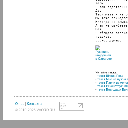
веры.

Я ваш родственник
Да.

Твоя мать - из р
Мы тоже принадле
Никогда не слыша
А вы не ошибаете
Нет.

Я обещала расска
предков,

...но, думаю,
----------------------------
Читайте также:
-
текст Школа Рока
-
текст Мне не нужна
-
текст Парни из женс
-
текст Реконструкция
-
текст Благодаря Вин
О нас
|
Контакты
© 2010-2026 VVORD.RU