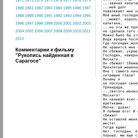
1972
1973
1974
1975
1976
1977
1978
1979
...звания капита
...мой долг

1980
1981
1982
1983
1984
1985
1986
1987
повелевает мне н
Мой юный господин
1988
1989
1990
1991
1992
1993
1994
1995
...может, король
капитана,

1996
1997
1998
1999
2000
2001
2002
2003
...но эта же прич
2004
2005
2006
2007
2008
2009
2010
2011
не сделала того 
Можно было бы ут
2012
Вода вредна посл
Где погонщик муло
Не нравится мне 
Комментарии к фильму
Он сбежал, украв
"Рукопись найденная в
Господин, наверн
Москито.

Сарагосе"
Он сбежал! Сбежал
Проклятый мошенни
Мне с самого нач
хитрющие глаза!

Почему я

не послушал свое
Тринидада,

...святого монах
Москито!

Он называл всех 
еретиками.

Молчи, дурак!

Я поймаю его! И 
сбежал!

Не оставляй меня
месте!

Тогда едем!

Нет, господин, я
Хорошо, мы еще с