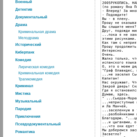
Военный
2005РУКОПИСЬ, НА
(по роману Яна П
Детектив
- Вперед! За мной
- Подождите!

Документальный
Вы - в плену.

Прошу не оказыва
Драма
Вы слышите меня?

Друг, подожди мин
Криминальная драма
...пока я не зак
Мелодрама
этими рисунками.

Как там с неприят
Исторический
Прошу продолжить
Интересно.

Киберпанк
Очень.

Жалко только, чт
Комедия
испанского языка.
О, это о моем дед
Лирическая комедия
"Граф Олавидес, 
Криминальная комедия
...не заселил Сь
Капитан!

Трагикомедия
Нас окружают. Чт
Криминал
Закрой дверь! Скв
Где я остановился
Мистика
Думаю, здесь.

" ...Сьерра-Морен
Музыкальный
...неприступные 
и Ла Манчей,

Пародия
...заселенную в 
...разбойниками и
Приключения
Благодарю. "...ц
...и цыганами, о
Псевдодокументальный
...что они едят 
Мы доберемся засв
Романтика
Засветло?
