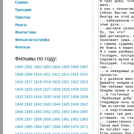
И трех дней, что
Cериал
мало.

А как с ночлегом?
Трагедия
Сейчас быстро тем
Иногда на этой д
Триллер
...заброшенную г
злые духи...

Ужасы
...выгнали хозяи
Ну, так что?

Фантастика
Дай договорить. 
Фильм-катастрофа
приезжает сюда, 
к самому худшему.
Фэнтези
Не боюсь я ваших
Я с ними разберус
Господин, послуш
Фильмы по году:
Седлайте мулов и
Послушай, господ
1900
1901
1902
1903
1904
1905
1906
1907
там...

...и невидимые р
1908
1909
1910
1911
1912
1913
1914
1915
пропасти.

А у дьявола вмес
1916
1917
1918
1919
1920
1921
1922
1923
Давайте поедем в
Там пейзажи прият
1924
1925
1926
1927
1928
1929
1930
1931
Поедем прямо и з
...в гостинице

1932
1933
1934
1935
1936
1937
1938
1939
"Пробковые дубы"
Следующую ночь п
1940
1941
1942
1943
1944
1945
1946
1947
Там встретим нов
...и подготовимс
1948
1949
1950
1951
1952
1953
1954
1955
А через три дня,

уставшие, но сча
1956
1957
1958
1959
1960
1961
1962
1963
...торжественно 
Таков мой план, 
1964
1965
1966
1967
1968
1969
1970
1971
Он погубит нас.

Если король Дон 