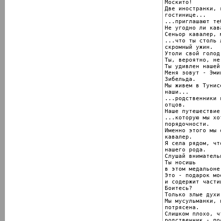
Москито!

Две иностранки, 
гостинице...

...приглашают те
Не угодно ли кав
Сеньор кавалер, 
...что ты столь 
скромный ужин.

Утоли свой голод
Ты, вероятно, не
Ты удивлен нашей
Меня зовут - Эми
Зибельда.

Мы живем в Тунис
наши...

...родственники 
отцов.

Наше путешествие
...которую мы хо
порядочности.

Именно этого мы 
кавалер.

Я села рядом, чт
нашего рода.

Слушай внимательн
Ты носишь

в этом медальоне
Это - подарок мо
и содержит части
Боитесь?

Только злые духи
Мы мусульманки, 
потрясена.

Слишком плохо, ч
родственник - по