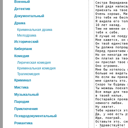
Военный
Сестра Виридиана!
Твой дядя написа
Детектив
приехать на твое
Очень хорошо, Мат
Документальный
Это тебя не беспо
Я видела его тол
Драма
10 лет назад.

Тем не менее он 
Криминальная драма
тебя к себе.

Мелодрама
Я лучше не поеду
Мне кажется, он 
Исторический
Он твой единстве
Ты должна попрощ
Киберпанк
Перед принятием о
Но он никогда не
Комедия
Он платил за тво
он прислал твое 
Лирическая комедия
Оно огромно.

Криминальная комедия
Мне бы хотелось 
больше не видеть 
Трагикомедия
Но если вы прика
Криминал
мне сделать это..
Скоро ты будешь 
Мистика
Ты можешь поехат
Все вещи для тво
Музыкальный
в твоей келье.

Постарайся прояв
Пародия
немного любви.

Ну хватит.

Приключения
Тебе нравится эт
Да, у нее есть ру
Псевдодокументальный
Иди, поиграй.

Оставьте это, син
Романтика
- Здравствуйте!
