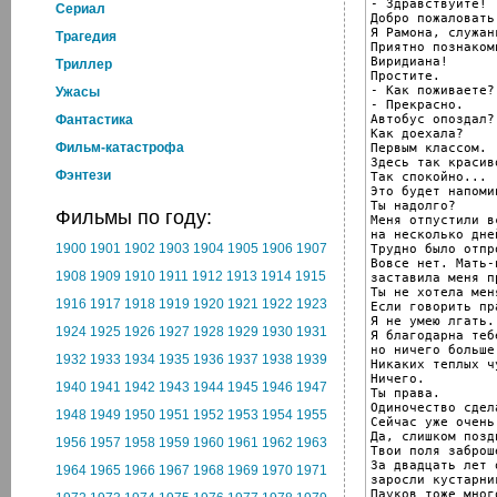
- Здравствуйте!

Cериал
Добро пожаловать
Я Рамона, служанк
Трагедия
Приятно познакоми
Виридиана!

Триллер
Простите.

- Как поживаете?

Ужасы
- Прекрасно.

Автобус опоздал?

Фантастика
Как доехала?

Фильм-катастрофа
Первым классом.

Здесь так красиво
Фэнтези
Так спокойно...

Это будет напоми
Ты надолго?

Фильмы по году:
Меня отпустили вс
на несколько дней
1900
1901
1902
1903
1904
1905
1906
1907
Трудно было отпр
Вовсе нет. Мать-
1908
1909
1910
1911
1912
1913
1914
1915
заставила меня п
Ты не хотела мен
1916
1917
1918
1919
1920
1921
1922
1923
Если говорить пр
Я не умею лгать.

1924
1925
1926
1927
1928
1929
1930
1931
Я благодарна тебе
но ничего больше.
1932
1933
1934
1935
1936
1937
1938
1939
Никаких теплых чу
Ничего.

1940
1941
1942
1943
1944
1945
1946
1947
Ты права.

Одиночество сдел
1948
1949
1950
1951
1952
1953
1954
1955
Сейчас уже очень
Да, слишком поздн
1956
1957
1958
1959
1960
1961
1962
1963
Твои поля заброш
За двадцать лет 
1964
1965
1966
1967
1968
1969
1970
1971
заросли кустарник
Пауков тоже много