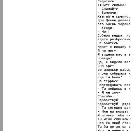
Садитесь.

Тяните сильно!

- Сжимайте!

- Замолчи!

Хватайте крепко.

Дон Джейн делает

это очень хорошо!
- Уходи!

- Нет!

Собери ведра, кот
здесь разбросаны!
Не бойтесь.

Может я покажу в
Я не могу.

Я видела вас в в
Правда?

Да, я видела вас.
Она врет.

ее шпильки рассы
и она собирала их
Где ты была?

На террасе.

Подглядывать плох
- Ты пойдешь в к
- Я не хочу.

Спасибо.

Здравствуй!

Здравствуй, дядя.
- Ты сегодня ран
- Мне на пользу 
Я испеку тебе пир
Ты меня слишком 
Что со мной стан
Ты бы не хотел эт
Что ты имеешь в в