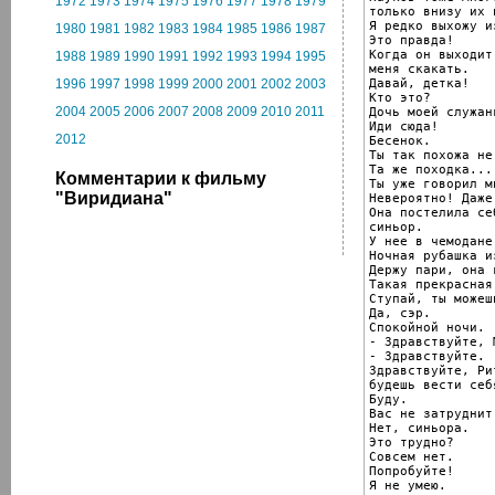
1972
1973
1974
1975
1976
1977
1978
1979
только внизу их н
Я редко выхожу и
1980
1981
1982
1983
1984
1985
1986
1987
Это правда!

Когда он выходит
1988
1989
1990
1991
1992
1993
1994
1995
меня скакать.

Давай, детка!

1996
1997
1998
1999
2000
2001
2002
2003
Кто это?

2004
2005
2006
2007
2008
2009
2010
2011
Дочь моей служанк
Иди сюда!

2012
Бесенок.

Ты так похожа не
Та же походка...

Комментарии к фильму
Ты уже говорил м
"Виридиана"
Невероятно! Даже
Она постелила се
синьор.

У нее в чемодане
Ночная рубашка и
Держу пари, она 
Такая прекрасная
Ступай, ты можеш
Да, сэр.

Спокойной ночи.

- Здравствуйте, М
- Здравствуйте.

Здравствуйте, Ри
будешь вести себ
Буду.

Вас не затруднит
Нет, синьора.

Это трудно?

Совсем нет.

Попробуйте!

Я не умею.
