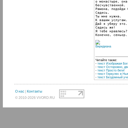
о монастыре, она
бесчувственной.

Рамона, подойди б
Садись.

Ты мне нужна.

К вашим услугам..
Дай я уберу это.
Садись же!

Я тебе нравлюсь?

Конечно, сеньор.
----------------------------
Читайте также:
-
текст Изображая Бог
-
текст Осторожно, д
-
текст Просто беги!
-
текст Геркулес в Нь
-
текст Бездомный уч
О нас
|
Контакты
© 2010-2026 VVORD.RU