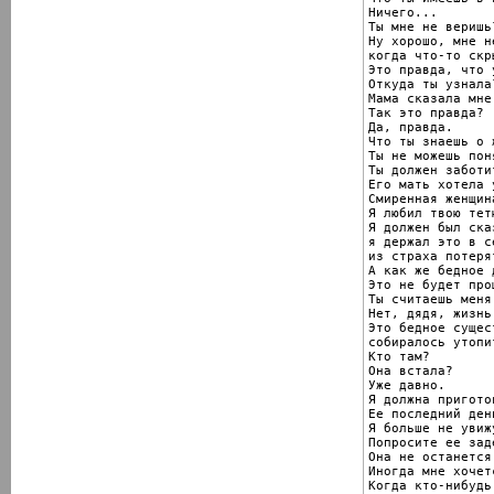
Ничего...

Ты мне не веришь
Ну хорошо, мне н
когда что-то скры
Это правда, что 
Откуда ты узнала?
Мама сказала мне.
Так это правда?

Да, правда.

Что ты знаешь о ж
Ты не можешь поня
Ты должен заботи
Его мать хотела 
Смиренная женщина
Я любил твою тетю
Я должен был ска
я держал это в с
из страха потерят
А как же бедное д
Это не будет прощ
Ты считаешь меня
Нет, дядя, жизнь
Это бедное сущест
собиралось утопит
Кто там?

Она встала?

Уже давно.

Я должна пригото
Ее последний ден
Я больше не увижу
Попросите ее зад
Она не останется
Иногда мне хочет
Когда кто-нибудь