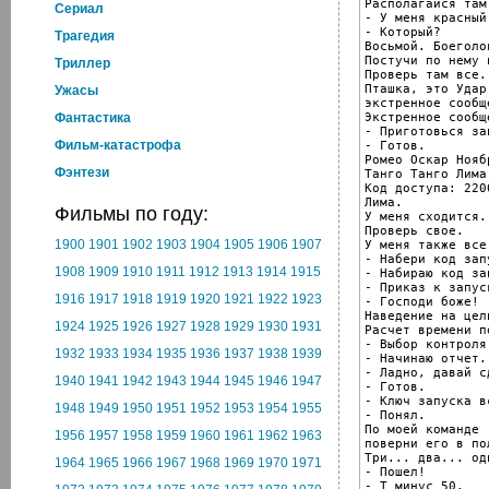
Располагайся там
Cериал
- У меня красный
- Который?

Трагедия
Восьмой. Боеголов
Постучи по нему 
Триллер
Проверь там все.

Пташка, это Удар
Ужасы
экстренное сообщ
Экстренное сообще
Фантастика
- Приготовься за
Фильм-катастрофа
- Готов.

Ромео Оскар Нояб
Фэнтези
Танго Танго Лима
Код доступа: 220
Лима.

Фильмы по году:
У меня сходится.

Проверь свое.

1900
1901
1902
1903
1904
1905
1906
1907
У меня также все
- Набери код запу
1908
1909
1910
1911
1912
1913
1914
1915
- Набираю код зап
- Приказ к запус
1916
1917
1918
1919
1920
1921
1922
1923
- Господи боже!

Наведение на цел
1924
1925
1926
1927
1928
1929
1930
1931
Расчет времени п
- Выбор контроля
1932
1933
1934
1935
1936
1937
1938
1939
- Начинаю отчет.
- Ладно, давай с
1940
1941
1942
1943
1944
1945
1946
1947
- Готов.

- Ключ запуска в
1948
1949
1950
1951
1952
1953
1954
1955
- Понял.

По моей команде

1956
1957
1958
1959
1960
1961
1962
1963
поверни его в по
Три... два... оди
1964
1965
1966
1967
1968
1969
1970
1971
- Пошел!

- T минус 50.
