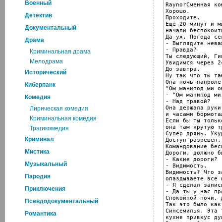
Военный
RaynorСменная ко
Хорошо.

Детектив
Проходите.

Еще 20 минут и мы
Документальный
начали беспокоить
Да уж. Погода се
Драма
- Выглядите нева
- Правда?

Криминальная драма
Ты следующий, Ги
Мелодрама
Увидимся через 2
До завтра.

Исторический
Ну так что ты та
Она ночь напроле
Киберпанк
"Ом манипод ми ом
- "Ом манипод ми 
Комедия
- Над травой?

Она держала руки
Лирическая комедия
и часами бормота
Криминальная комедия
Если бы ты тольк
она там крутую т
Трагикомедия
Супер дрянь. Уку
Криминал
Доступ разрешен.

Командование бес
Мистика
Дороги, должно б
- Какие дороги?

Музыкальный
- Видимость.

Видимость? Что з
Пародия
опаздываете все 
- Я сделал запис
Приключения
- Да ты у нас пр
Спокойной ночи, 
Псевдодокументальный
Так это было как
Синсемилья. Эта 
Романтика
кухне привкус душ