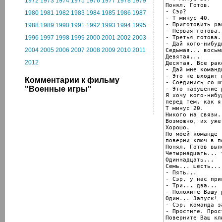
1972
1973
1974
1975
1976
1977
1978
1979
Понял. Готов.

- Сэр?

1980
1981
1982
1983
1984
1985
1986
1987
- T минус 40.

- Приготовить рак
1988
1989
1990
1991
1992
1993
1994
1995
- Первая готова.
- Третья готова.

1996
1997
1998
1999
2000
2001
2002
2003
- Дай кого-нибуд
2004
2005
2006
2007
2008
2009
2010
2011
Седьмая... восьма
Девятая...

2012
Десятая. Все рак
- Дай мне команд
- Это не входит 
Комментарии к фильму
- Соединись со ш
"Военные игры"
- Это нарушение 
Я хочу кого-нибу
перед тем, как я
T минус 20.

Никого на связи.

Возможно, их уже
Хорошо.

По моей команде

поверни ключ в п
Понял. Готов вып
Четырнадцать... 
Одиннадцать...

Семь... шесть...

- Пять...

- Сэр, у нас при
- Три... два...

- Положите Вашу 
Один... Запуск!

- Сэр, команда з
- Простите. Прос