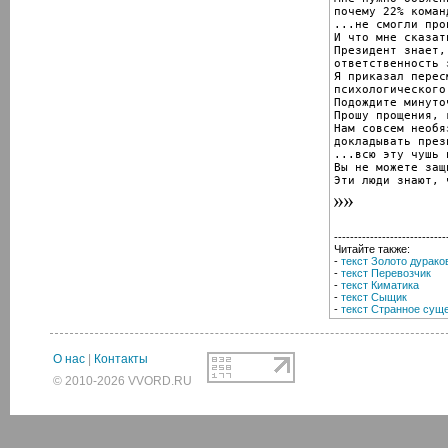
почему 22% коман
...не смогли про
И что мне сказат
Президент знает,
ответственность 
Я приказал перес
психологического
Подождите минуточ
Прошу прощения, 
Нам совсем необя
докладывать през
...всю эту чушь 
Вы не можете защ
Эти люди знают, 
----------------------------
Читайте также:
-
текст Золото дурако
-
текст Перевозчик
-
текст Киматика
-
текст Сыщик
-
текст Странное сущ
О нас
|
Контакты
© 2010-2026 VVORD.RU