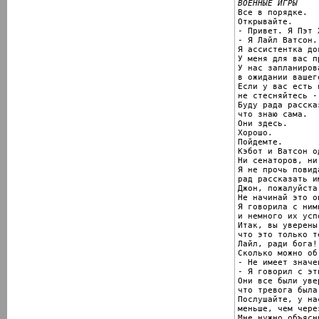
ВОЕННЫЕ ИГРЫ

Все в порядке.

Открывайте.

- Привет. Я Пэт Х
- Я Лайл Ватсон.
Я ассистентка до
У меня для вас п
У нас запланиров
в ожидании вашег
Если у вас есть 
не стесняйтесь -
Буду рада расска
что знаю сама.

Они здесь.

Хорошо.

Пойдемте.

Кэбот и Ватсон од
Ни сенаторов, ни
Я не прочь повид
рад рассказать и
Джон, пожалуйста!
Не начинай это оп
Я говорила с ним
и немного их усп
Итак, вы уверены
что это только те
Лайл, ради бога!

Сколько можно об
- Не имеет значен
- Я говорил с эт
Они все были увер
что тревога была
Послушайте, у на
меньше, чем через
Мне нужно объясн