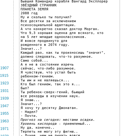
Бывший Командир корабля Вангард Эксплорер

ЗВЁЗДНЫЙ СТРАННИК

ПЛАНЕТА ЗЕМЛЯ

2088 год

Ну и сколько ты получил?

Все десятки за исключением

психосоциальной адаптации.

А что конкретно сказал доктор Морган.

Что 9,3 хорошая оценка для всякого, кто

на 5 лет младше одноклассников.

И вовсе продвинуто для

рожденного в 2074 году.

Значит...?

Каждый раз, как ты произносишь "значит",

должно следовать, что-то разумное.

Само собой...

А я не в состоянии изречь

1907
сейчас, что-либо разумное.

Я чувствую, что устал быть

1915
ребенком-гением.

Ты им и не являешься...

1923
Кто был гением, так это я...

Был?

1931
Ты ребенок-сверх-гений, бьющий

все рекорды в изучении наук.

1939
Я знаю...

Значит...?

1947
Я хочу ту десятку Джонатан.

- Надел?

1955
Прогноз на сегодня: местами осадки.

1963
Уровень кислорода - приемлемый...

Ну да, конечно..

1971
Терпеть не могу эту фигню..

- Лучше, чем не дышать вовсе.
