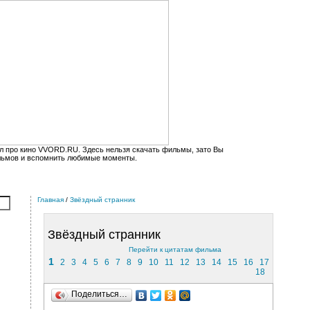
л про кино VVORD.RU. Здесь нельзя скачать фильмы, зато Вы
льмов и вспомнить любимые моменты.
Главная
/
Звёздный странник
Звёздный странник
Перейти к цитатам фильма
1
2
3
4
5
6
7
8
9
10
11
12
13
14
15
16
17
18
Поделиться…