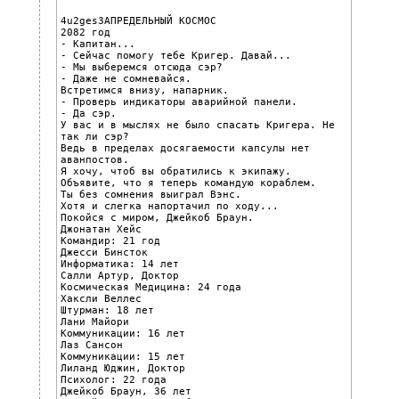
4u2gesЗАПРЕДЕЛЬНЫЙ КОСМОС

2082 год

- Капитан...

- Сейчас помогу тебе Кригер. Давай...

- Мы выберемся отсюда сэр?

- Даже не сомневайся.

Встретимся внизу, напарник.

- Проверь индикаторы аварийной панели.

- Да сэр.

У вас и в мыслях не было спасать Кригера. Не 
так ли сэр?

Ведь в пределах досягаемости капсулы нет 
аванпостов.

Я хочу, чтоб вы обратились к экипажу.

Объявите, что я теперь командую кораблем.

Ты без сомнения выиграл Вэнс.

Хотя и слегка напортачил по ходу...

Покойся с миром, Джейкоб Браун.

Джонатан Хейс

Командир: 21 год

Джесси Бинсток

Информатика: 14 лет

Салли Артур, Доктор

Космическая Медицина: 24 года

Хаксли Веллес

Штурман: 18 лет

Лани Майори

Коммуникации: 16 лет

Лаз Сансон

Коммуникации: 15 лет

Лиланд Юджин, Доктор

Психолог: 22 года

Джейкоб Браун, 36 лет
