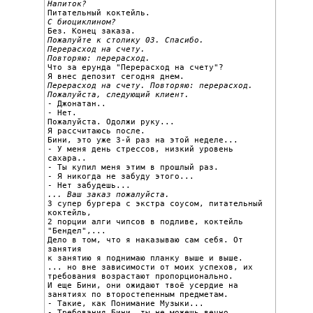
Напиток?
С биоциклином?
Пожалуйте к столику 03. Спасибо.
Перерасход на счету.

Повторяю: перерасход.

Что за ерунда "Перерасход на счету"?

Перерасход на счету. Повторяю: перерасход.

Пожалуйста, следующий клиент.

- Джонатан..

- Нет.

Пожалуйста. Одолжи руку...

Я рассчитаюсь после.

Бини, это уже 3-й раз на этой неделе...

- У меня день стрессов, низкий уровень 
сахара..

- Ты купил меня этим в прошлый раз.

- Я никогда не забуду этого...

... Ваш заказ пожалуйста.

3 супер бургера с экстра соусом, питательный 
коктейль,

2 порции алги чипсов в подливе, коктейль 
"Бендел",...

Дело в том, что я наказываю сам себя. От 
занятия

к занятию я поднимаю планку выше и выше.

... но вне зависимости от моих успехов, их

требования возрастают пропорционально.

И еще Бини, они ожидают твоё усердие на

занятиях по второстепенным предметам.

- Такие, как Понимание Музыки...

- Требования Бини, ты не можешь вечно 