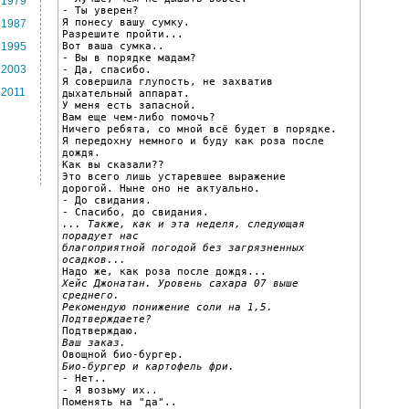
1979
- Ты уверен?

Я понесу вашу сумку.

1987
Разрешите пройти...

Вот ваша сумка..

1995
- Вы в порядке мадам?

2003
- Да, спасибо.

Я совершила глупость, не захватив

2011
дыхательный аппарат.

У меня есть запасной.

Вам еще чем-либо помочь?

Ничего ребята, со мной всё будет в порядке.

Я передохну немного и буду как роза после 
дождя.

Как вы сказали??

Это всего лишь устаревшее выражение

дорогой. Ныне оно не актуально.

- До свидания.

... Также, как и эта неделя, следующая 
порадует нас

благоприятной погодой без загрязненных 
осадков...
Хейс Джонатан. Уровень сахара 07 выше 
среднего.

Рекомендую понижение соли на 1,5. 
Подтверждаете?
Ваш заказ.
Био-бургер и картофель фри.

- Нет..

- Я возьму их..
