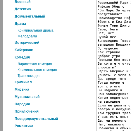
Военный
РоземаннЭй-Марк 
Рифкин Эбертс

Детектив
"Эй Марк Энтерте
представляет

Документальный
Производство Рифк
Эбертс и Киа Джэм
Драма
Фильм Тони Джигли
Сара, беги!

Криминальная драма
Нет, нет

Мелодрама
Чужой лес

Заповедник "озер
Исторический
западная Вирджини
О, чудесно

Киберпанк
Как страшно

Доброе утро

Комедия
Пропали без вести
Вы хотите что-то

Лирическая комедия
спросить?

Криминальная комедия
Здесь впервые и х
узнать, с чего в
Трагикомедия
Да, вроде того

Криминал
Тогда начните

вот с этого

Мистика
Вы надолго в

наш заповедник?

Музыкальный
Хотим подняться 
на выходные

Пародия
Если не делать о
завтра к полудню
Приключения
Там трудная тропа
У вас есть опыт 
Псевдодокументальный
Да, мы немного

Нет, никакого

Романтика
Новичкам я обычн