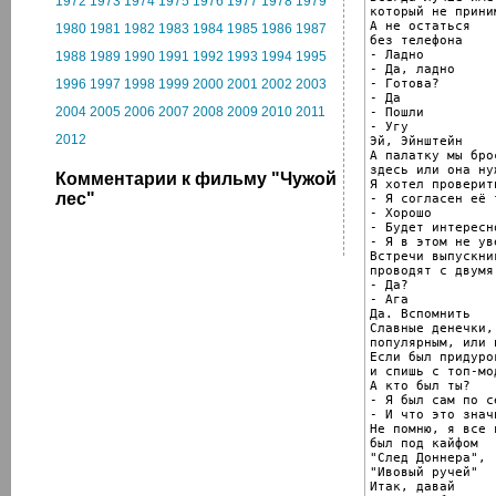
1972
1973
1974
1975
1976
1977
1978
1979
который не приним
А не остаться

1980
1981
1982
1983
1984
1985
1986
1987
без телефона

- Ладно

1988
1989
1990
1991
1992
1993
1994
1995
- Да, ладно

- Готова?

1996
1997
1998
1999
2000
2001
2002
2003
- Да

2004
2005
2006
2007
2008
2009
2010
2011
- Пошли

- Угу

2012
Эй, Эйнштейн

А палатку мы брос
здесь или она нуж
Комментарии к фильму "Чужой
Я хотел проверить
лес"
- Я согласен её т
- Хорошо

- Будет интересно
- Я в этом не уве
Встречи выпускник
проводят с двумя
- Да?

- Ага

Да. Вспомнить

Славные денечки,
популярным, или 
Если был придуро
и спишь с топ-мод
А кто был ты?

- Я был сам по се
- И что это значи
Не помню, я все в
был под кайфом

"След Доннера",

"Ивовый ручей"

Итак, давай
