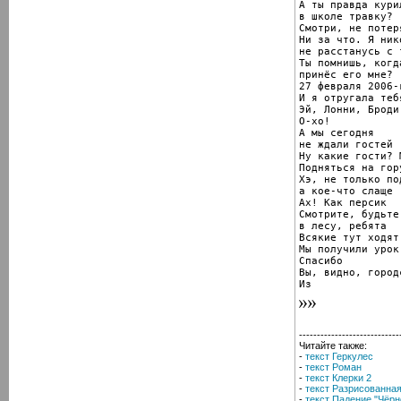
А ты правда курил
в школе травку?

Смотри, не потеря
Ни за что. Я ник
не расстанусь с 
Ты помнишь, когда
принёс его мне?

27 февраля 2006-г
И я отругала тебя
Эй, Лонни, Броди
О-хо!

А мы сегодня

не ждали гостей

Ну какие гости? 
Подняться на гор
Хэ, не только по
а кое-что слаще

Ах! Как персик

Смотрите, будьте
в лесу, ребята

Всякие тут ходят

Мы получили урок.
Спасибо

Вы, видно, городс
Из
----------------------------
Читайте также:
-
текст Геркулес
-
текст Роман
-
текст Клерки 2
-
текст Разрисованна
-
текст Падение "Чёрн