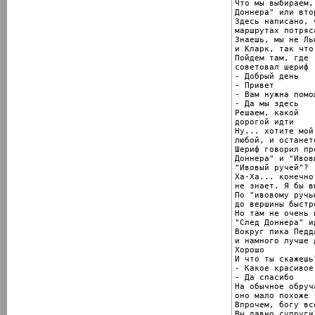
Что мы выбираем,
Доннера" или втор
Здесь написано, 
маршрутах потряс
Знаешь, мы не Лью
и Кларк, так что

Пойдем там, где

советовал шериф

- Добрый день

- Привет

- Вам нужна помощ
- Да мы здесь

Решаем, какой

дорогой идти

Ну... хотите мой
любой, и останет
Шериф говорил пр
Доннера" и "Ивов
"Ивовый ручей"?

Ха-Ха... конечно
не знает. Я бы в
По "ивовому ручь
до вершины быстро
Но там не очень 
"След Доннера" и
Вокруг пика Педдл
и намного лучше д
Хорошо

И что ты скажешь?
- Какое красивое
- Да спасибо

На обычное обруча
оно мало похоже

Впрочем, богу вс
Вы давно супруги?