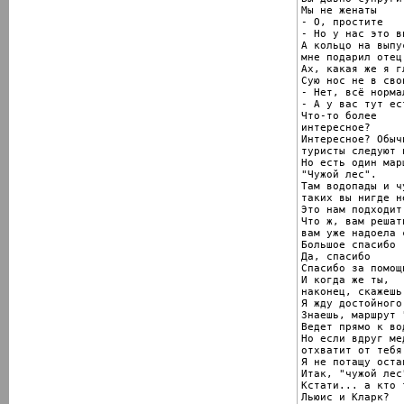
Мы не женаты

- О, простите

- Но у нас это вп
А кольцо на выпус
мне подарил отец

Ах, какая же я гл
Сую нос не в свои
- Нет, всё нормал
- А у вас тут ест
Что-то более

интересное?

Интересное? Обычн
туристы следуют 
Но есть один мар
"Чужой лес".

Там водопады и ч
таких вы нигде н
Это нам подходит,
Что ж, вам решат
вам уже надоела 
Большое спасибо

Да, спасибо

Спасибо за помощь
И когда же ты,

наконец, скажешь 
Я жду достойного
Знаешь, маршрут 
Ведет прямо к во
Но если вдруг мед
отхватит от тебя 
Я не потащу оста
Итак, "чужой лес"
Кстати... а кто т
Льюис и Кларк?
