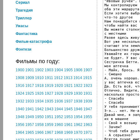
"Ивовый ручей". 
Cериал
Мы контролируем

оба эти маршрута

Трагедия
Если хотите выбра
что-то другое

Триллер
Нам понадобится в
чтобы найти вас

Ужасы
Вы можете столкну
с местными

Фантастика
Разве здесь живу
Фильм-катастрофа
Вот уже нескольк
считают эти земл
Фэнтези
Большинство друж
Уважайте их горы
не будет. У вас 
Фильмы по году:
Сестричка Бетти..
моя аптечка

1900
1901
1902
1903
1904
1905
1906
1907
- Майк, брось. Я
- Смешно

1908
1909
1910
1911
1912
1913
1914
1915
А, очень хорошо.
у вас аптечка ест
1916
1917
1918
1919
1920
1921
1922
1923
Да. Есть всё, что
Отлично. Видите,

1924
1925
1926
1927
1928
1929
1930
1931
насколько просто

- Спасибо

1932
1933
1934
1935
1936
1937
1938
1939
- Спасибо

У тебя принимает?
1940
1941
1942
1943
1944
1945
1946
1947
Э-э... нет. Не-а

Давай мне, я запр
1948
1949
1950
1951
1952
1953
1954
1955
их в машине

- Свой я возьму

1956
1957
1958
1959
1960
1961
1962
1963
- Зачем?

- Чтоб тебя дразн
1964
1965
1966
1967
1968
1969
1970
1971
- А серьезно?

Всегда лучше име