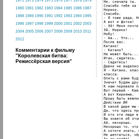
1972
1973
1974
1975
1976
1977
1978
1979
Не, сначала ты.

Спасибо тебе за 
1980
1981
1982
1983
1984
1985
1986
1987
Норико.

Спасибо.

1988
1989
1990
1991
1992
1993
1994
1995
- Я тоже рада, Но
А вот и фотка!

1996
1997
1998
1999
2000
2001
2002
2003
- Эй! Меня почти
Эй, Норико!

2004
2005
2006
2007
2008
2009
2010
2011
Нобу!

- Аа... Что...

2012
После вас.

Китано!

Комментарии к фильму
- Китано?

Не может быть...

"Королевская битва:
Итак, садитесь.

Режиссёрская версия"
- Садитесь!

Давно не виделись
Я - Китано, клас
класса.

Опять с вами буду
Значит будем друз
К нам перевели п
Вот первый - Кава
А вот Кирияма.

Действие BR

В какой дыре мы 
Да, что здесь пр
И кто эти люди в
Вы знаете об это
Ай, нехорошо.

Нехорошо то, что
А хотите знать, 
Не шептаться, чёр
Ах ты козёл!
