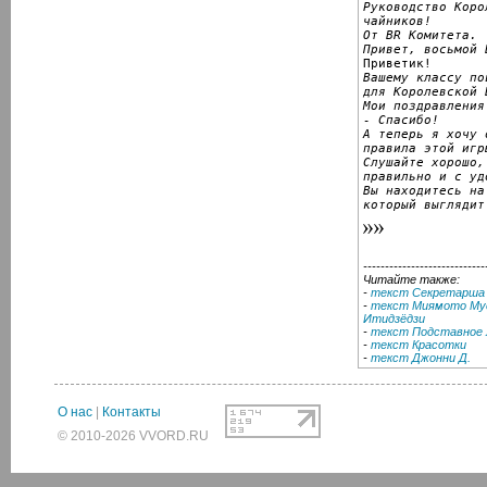
Руководство Коро
чайников!
От BR Комитета.
Привет, восьмой 
Вашему классу по
для Королевской 
Мои поздравления!
- Спасибо!
А теперь я хочу 
правила этой игр
Слушайте хорошо,
правильно и с уд
Вы находитесь на
который выглядит
----------------------------
Читайте также:
-
текст Секретарша
-
текст Миямото Мус
Итидзёдзи
-
текст Подставное 
-
текст Красотки
-
текст Джонни Д.
О нас
|
Контакты
© 2010-2026 VVORD.RU