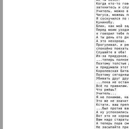
Когда кто-то гово
заткнитесь и слу
Учитель, можно в
Чигуса, можешь п
Я соскучился по в
Кунинобу.

Блин, как мой за
Перед моим уходо
я говорил тебе п
А ты день ото дн
А это нехорошо.

Прогуливал, и ре
спокойно поехать
Слушайте в оба!

Из-за придурков,
...теперь полное
Поэтому толстые 
и придумали этот
Королевская Битва
Поэтому сегодняш
Убивать друг друг
...пока не остан
Всё по правилам.

Что ржёшь?

Учитель...

Я не понимаю, на
Это же не значит.
Кстати, ваш преп
...был против ва
А ну успокоились!
Вот это не хорош
Вам надо старать
А теперь пора см