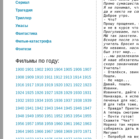
Cериал
Прямо сумасшеств
Я не понимал, чт
Трагедия
да и никто не со

Доброе утро.

Триллер
- Что?

Прошу прощения, 
Ужасы
Прогуливаем, пот
Фантастика
МЫ так захотели.
Вскоре после это
Фильм-катастрофа
учитель бросил н
Но неважно, наск
Фэнтези
был этот мир...
...мы развлекали
Фильмы по году:
И наше обязатель
скоро заканчивае

Учитель!

1900
1901
1902
1903
1904
1905
1906
1907
- Отвлёкся, звиня
Пошли.

1908
1909
1910
1911
1912
1913
1914
1915
- Не надо...

Давай, пошли.

1916
1917
1918
1919
1920
1921
1922
1923
Извини.

Извините, дайте 
1924
1925
1926
1927
1928
1929
1930
1931
Нанахара, я испе
печенья для нас..
1932
1933
1934
1935
1936
1937
1938
1939
И для тебя тоже, 
1940
1941
1942
1943
1944
1945
1946
1947
- Правда? Приятн
А теперь смотрим 
1948
1949
1950
1951
1952
1953
1954
1955
- Почти готов!

Скажите "Чиз"!

1956
1957
1958
1959
1960
1961
1962
1963
Норико так нервни
собираясь дать в
1964
1965
1966
1967
1968
1969
1970
1971
Мегуми!

- Попробуй на вку