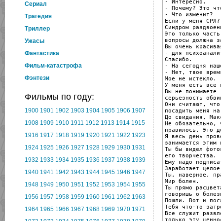
- Интересно.

Cериал
- Почему? Это чт
- Что изменит?

Трагедия
Если у меня СРЛ?

Синдром раздвоен
Триллер
Это только часть
вопросы должна з
Ужасы
Вы очень красива
- для психоаналит
Фантастика
Спасибо.

Фильм-катастрофа
- На сегодня наш
- Нет, твое врем
Фэнтези
Мое не истекло.

У меня есть все 
Вы не понимаете

Фильмы по году:
серьезность обвин
Они считают, что
1900
1901
1902
1903
1904
1905
1906
1907
посадить меня на
До свидания, Макс
1908
1909
1910
1911
1912
1913
1914
1915
Не обязательно, 
нравилось. Это д
1916
1917
1918
1919
1920
1921
1922
1923
Я весь день пров
занимается этим 
1924
1925
1926
1927
1928
1929
1930
1931
Ты бы видел фотог
его творчества.

1932
1933
1934
1935
1936
1937
1938
1939
Ему надо подписат
Заработает целое
1940
1941
1942
1943
1944
1945
1946
1947
Ты, наверное, пра
Мир болен.

1948
1949
1950
1951
1952
1953
1954
1955
Ты прямо расцвет
говоришь о болезн
1956
1957
1958
1959
1960
1961
1962
1963
Пошли. Вот и пос
Тебя что-то затро
1964
1965
1966
1967
1968
1969
1970
1971
Все служит развл
только эту ценно