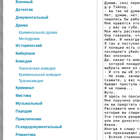
Военный
Думаю, секс пере
д-р Тэйлор, -

Детектив
- вы так не думае
Нет, думаю, нет.
Документальный
лишились бы рабо
Мне нравится это
Драма
- у вас на губе.

Моя мать рассказ
Криминальная драма
Она говорила, чт
Мелодрама
любви. И никогда
Я так и поступал.
Исторический
У полиции есть с
последнего убийст
Киберпанк
Вас опознали.

Да, какая-то шлю
Комедия
- которой понадо
выбрать меня из 
Лирическая комедия
- И что вы об эт
Криминальная комедия
- Не знаю, зачем
Скажите, у вас ча
Трагикомедия
бывают приступы 
Криминал
Я не помню...

Шучу.

Мистика
Я здесь по прось
Мне поручено опр
Музыкальный
ли вы предстать 
Расскажите мне о
Пародия
которые вы слышит
Эти голоса разда
Приключения
или они доносятс
Извне.

Псевдодокументальный
Иногда я слышу г
они приказывают 
Романтика
- Всякое странно