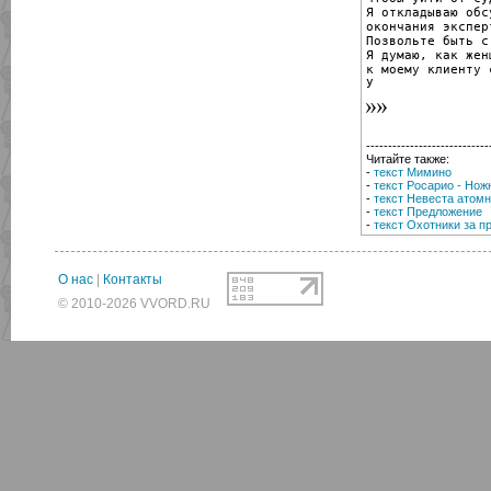
Я откладываю обс
окончания эксперт
Позвольте быть с
Я думаю, как жен
к моему клиенту 
У
----------------------------
Читайте также:
-
текст Мимино
-
текст Росарио - Но
-
текст Невеста атом
-
текст Предложение
-
текст Охотники за п
О нас
|
Контакты
© 2010-2026 VVORD.RU