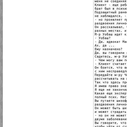
меня не соединяй.
Клиент - еще реб
брат был в психи
Подзащитный ране
не наблюдался, -

- но проявляет п
раздвоения личнос
Он рассказывал, 
разных местах, и
М-р Уобаш идет к 
- Уобаш?

- Да, адвокат Ма
Ах, да ...

Ему назначено?

Да, вы говорили 
Садитесь, м-р Уоб
- Чем могу вам по
- Клиент считает
Он боится, что в
с ним несправедли
Передайте м-ру Ч
рассчитывать на 
Так что здесь пр
Я имею право знат
Я еще не закончи
Какая еще экспер
полный псих. Нас
Вы путаете шизоф
раздвоения личнос
Он может быть ши
и может страдать
- но он не может
двумя заболевани
Вы говорите, что
чтобы уйти от суд