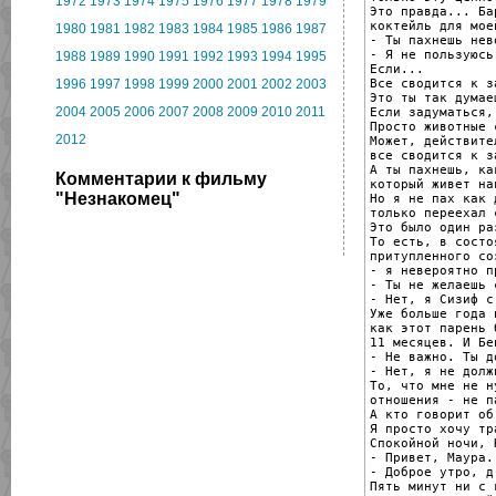
1972
1973
1974
1975
1976
1977
1978
1979
Это правда... Ба
коктейль для мое
1980
1981
1982
1983
1984
1985
1986
1987
- Ты пахнешь нев
- Я не пользуюсь
1988
1989
1990
1991
1992
1993
1994
1995
Если...

Все сводится к за
1996
1997
1998
1999
2000
2001
2002
2003
Это ты так думаеш
2004
2005
2006
2007
2008
2009
2010
2011
Если задуматься,
Просто животные 
2012
Может, действител
все сводится к з
А ты пахнешь, ка
Комментарии к фильму
который живет нав
"Незнакомец"
Но я не пах как 
только переехал 
Это было один ра
То есть, в состоя
притупленного со
- я невероятно п
- Ты не желаешь 
- Нет, я Сизиф с
Уже больше года 
как этот парень 
11 месяцев. И Бе
- Не важно. Ты д
- Нет, я не долж
То, что мне не н
отношения - не п
А кто говорит об
Я просто хочу тр
Спокойной ночи, К
- Привет, Маура.

- Доброе утро, д
Пять минут ни с к