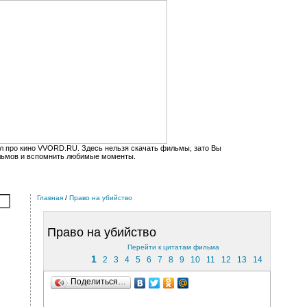
л про кино VVORD.RU. Здесь нельзя скачать фильмы, зато Вы
льмов и вспомнить любимые моменты.
Главная
/
Право на убийство
Право на убийство
Перейти к цитатам фильма
1
2
3
4
5
6
7
8
9
10
11
12
13
14
Поделиться…