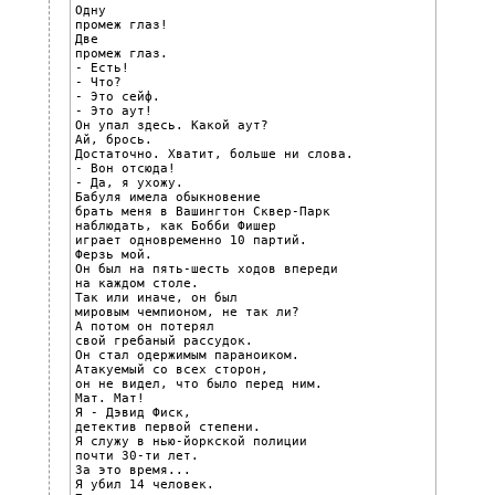
Одну

промеж глаз!

Две

промеж глаз.

- Есть!

- Что?

- Это сейф.

- Это аут!

Он упал здесь. Какой аут?

Ай, брось.

Достаточно. Хватит, больше ни слова.

- Вон отсюда!

- Да, я ухожу.

Бабуля имела обыкновение

брать меня в Вашингтон Сквер-Парк

наблюдать, как Бобби Фишер

играет одновременно 10 партий.

Ферзь мой.

Он был на пять-шесть ходов впереди

на каждом столе.

Так или иначе, он был

мировым чемпионом, не так ли?

А потом он потерял

свой гребаный рассудок.

Он стал одержимым параноиком.

Атакуемый со всех сторон,

он не видел, что было перед ним.

Мат. Мат!

Я - Дэвид Фиск,

детектив первой степени.

Я служу в нью-йоркской полиции

почти 30-ти лет.

За это время...

Я убил 14 человек.
