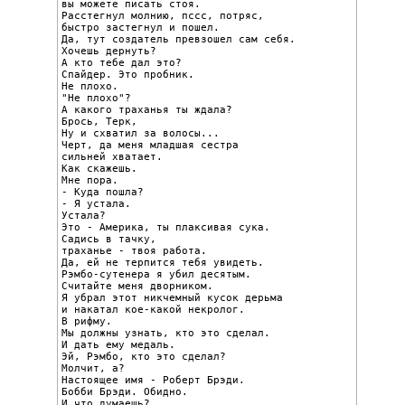
вы можете писать стоя.

Расстегнул молнию, пссс, потряс,

быстро застегнул и пошел.

Да, тут создатель превзошел сам себя.

Хочешь дернуть?

А кто тебе дал это?

Спайдер. Это пробник.

Не плохо.

"Не плохо"?

А какого траханья ты ждала?

Брось, Терк,

Ну и схватил за волосы...

Черт, да меня младшая сестра

сильней хватает.

Как скажешь.

Мне пора.

- Куда пошла?

- Я устала.

Устала?

Это - Америка, ты плаксивая сука.

Садись в тачку,

траханье - твоя работа.

Да, ей не терпится тебя увидеть.

Рэмбо-сутенера я убил десятым.

Считайте меня дворником.

Я убрал этот никчемный кусок дерьма

и накатал кое-какой некролог.

В рифму.

Мы должны узнать, кто это сделал.

И дать ему медаль.

Эй, Рэмбо, кто это сделал?

Молчит, а?

Настоящее имя - Роберт Брэди.

Бобби Брэди. Обидно.

И что думаешь?
