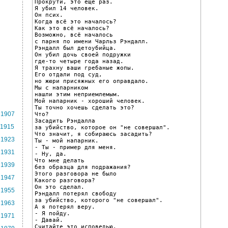
Прокрути, это еще раз.

Я убил 14 человек.

Он псих.

Когда всё это началось?

Как это всё началось?

Возможно, всё началось

с парня по имени Чарльз Рэндалл.

Рэндалл был детоубийца.

Он убил дочь своей подружки

где-то четыре года назад.

Я трахну ваши гребаные жопы.

Его отдали под суд,

но жюри присяжных его оправдало.

Мы с напарником

нашли этим неприемлемым.

Мой напарник - хороший человек.

Ты точно хочешь сделать это?

1907
Что?

Засадить Рэндалла

1915
за убийство, которое он "не совершал".

Что значит, я собираюсь засадить?

1923
Ты - мой напарник.

- Ты - пример для меня.

1931
- Ну, да.

Что мне делать

1939
без образца для подражания?

Этого разговора не было

1947
Какого разговора?

Он это сделал.

1955
Рэндалл потерял свободу

за убийство, которого "не совершал".

1963
А я потерял веру.

- Я пойду.

1971
- Давай.

Считайте это исповедью.
