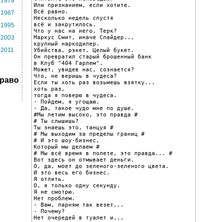
1979
Или признанием, если хотите.

Всё равно.

1987
Несколько недель спустя

всё и закрутилось.

1995
Что у нас на него, Терк?

Маркус Смит, иначе Спайдер...

2003
крупный наркодилер.

2011
Убийства, рэкет. Целый букет.

Он превратил старый брошенный банк

в Клуб "404 Гарлем".

Может, увидев нас, сознается?

Что, не веришь в чудеса?

Право
Если ты хоть раз возьмешь взятку...

хоть раз,

тогда я поверю в чудеса.

- Пойдем, я угощаю.

- Да, такое чудо мне по душе.

#Мы летим высоко, это правда #

# Ты слышишь?

Ты знаешь это, танцуя #

# Мы выходим за пределы границ #

# И это шоу-бизнес,

Который мы делаем #

# Мы всё время в полете, это правда... #

Вот здесь он отмывает деньги.

О, да, моет до зеленого-зеленого цвета.

И это весь его бизнес.

Я отлить.

О, я только одну секунду.

Я не смотрю.

Нет проблем.

- Вам, парням так везет...

- Почему?

Нет очередей в туалет и...
