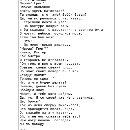
Марша? Грег?

Плохие мальчики,

опять здесь натоптали?

Ты знаешь, кто такой Бобби Брэди?

Да, мы встречались с час назад.

- Стреляли почти в упор.

- По фактуре вокруг раны

я бы сказала: с расстояния в два-три фута.

В мозгу, небось, осколков море,

если там был мозг.

- Что?

- До меня только дошло...

"Марша? Грег?"

Клево, Рустер.

Как быстро!

Я стараюсь не отставать.

"Он грех и плоть всем продает.

Срывает самый свежий плод.

Но шлюх своих поверг он в шок.

Сердце молчит.

Теперь он сдох. "

Ну, и что будем делать?

Знаешь, давай без суеты.

Обойдем шлюх.

Может, и тебе кого найдем.

Да, уж. Я со своей уже не справляюсь.

Да, брось?

Так из меня сперму выкачивает,

что приходится писать сидя.

О, спасибо за эту картину.

Эй, я не мог сказать тебе это?

Чем могу помочь, господа?

Мы по поводу