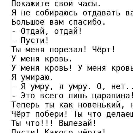
Покажите свои часы.

Я не собираюсь отдавать ва
Большое вам спасибо.

- Отдай, отдай!

- Пусти!

Ты меня порезал! Чёрт!

У меня кровь.

У меня кровь! У меня кровь
Я умираю.

- Я умру, я умру. О, нет..
- Это всего лишь царапина!
Теперь ты как новенький, н
Чёрт побери! Ты что делаеш
Ты что!!! Вылезай!

Пусти! Какого чёрта!
