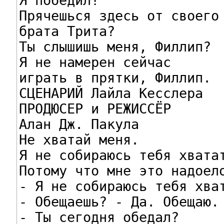
Я победил!

Прячешься здесь от своего 
брата Трита?

Ты слышишь меня, Филлип?

Я не намерен сейчас

играть в прятки, Филлип.

СЦЕНАРИЙ Лайла Кесслера

ПРОДЮСЕР и РЕЖИССЁР

Алан Дж. Пакула

Не хватай меня.

Я не собираюсь тебя хватат
Потому что мне это надоело
- Я не собираюсь тебя хват
- Обещаешь? - Да. Обещаю.

- Ты сегодня обедал?
