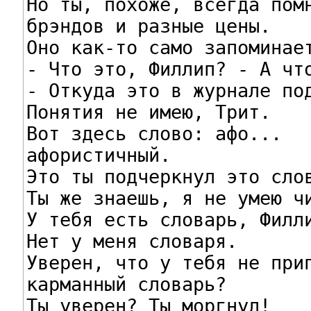
Но ты, похоже, всегда помн
брэндов и разные цены.

Оно как-то само запоминает
- Что это, Филлип? - А что
- Откуда это в журнале под
Понятия не имею, Трит.

Вот здесь слово: афо...

афористичный.

Это ты подчеркнул это слов
Ты же знаешь, я не умею чи
У тебя есть словарь, Филли
Нет у меня словаря.

Уверен, что у тебя не прип
карманный словарь?

Ты уверен? Ты моргнул!
