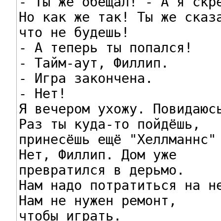
- Ты же обещал! - А я скре
Но как же так! Ты же сказа
что не будешь!

- А теперь ты попался!

- Тайм-аут, Филлип.

- Игра закончена.

- Нет!

Я вечером ухожу. Повидаюсь
Раз ты куда-то пойдёшь,

принесёшь ещё "Хеллманнс" 
Нет, Филлип. Дом уже

превратился в дерьмо.

Нам надо потратиться на не
Нам не нужен ремонт,

чтобы играть.
