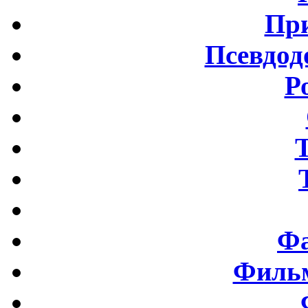
Пр
Псевдод
Р
Фа
Фильм