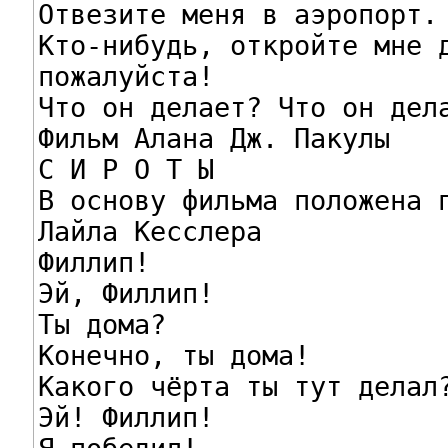
Отвезите меня в аэропорт.

Кто-нибудь, откройте мне д
пожалуйста!

Что он делает? Что он дела
Фильм Алана Дж. Пакулы

С И Р О Т Ы

В основу фильма положена п
Лайла Кесслера

Филлип!

Эй, Филлип!

Ты дома?

Конечно, ты дома!

Какого чёрта ты тут делал?
Эй! Филлип!
