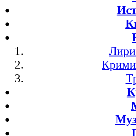
Ист
К
Лири
Крими
Т
К
Му