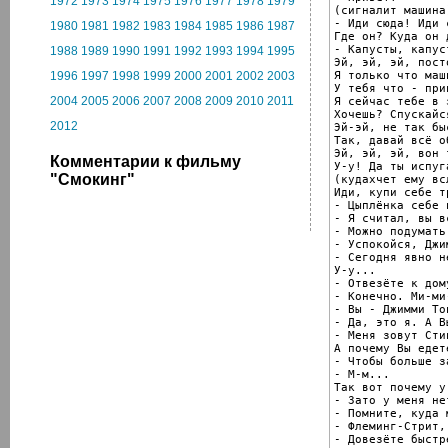
1972
1973
1974
1975
1976
1977
1978
1979
(сигналит машина)
- Иди сюда! Иди с
1980
1981
1982
1983
1984
1985
1986
1987
Где он? Куда он д
- Капусты, капус
1988
1989
1990
1991
1992
1993
1994
1995
Эй, эй, эй, посто
Я только что маш
1996
1997
1998
1999
2000
2001
2002
2003
У тебя что - прип
2004
2005
2006
2007
2008
2009
2010
2011
Я сейчас тебе в 
Хочешь? Спускайся
2012
Эй-эй, не так бы
Так, давай всё о
Эй, эй, эй, вон 
Комментарии к фильму
У-у! Да ты испуга
"Смокинг"
(кудахчет ему всл
Иди, купи себе т
- Цыплёнка себе 
- Я считал, вы в
- Можно подумать
- Успокойся, Джи
- Сегодня явно н
У-у...

- Отвезёте к дом
- Конечно. Ми-ми
- Вы - Джимми Тон
- Да, это я. А Вы
- Меня зовут Стин
А почему Вы едет
- Чтобы больше з
- М-м...

Так вот почему у
- Зато у меня не
- Помните, куда 
- Флеминг-Стрит, 
- Довезёте быстр