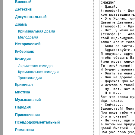
Военный
СМОКИНГ

- Давай.

Детектив
(телефон): - Цен
контрразведывате
Документальный
- Это Уоллес, оп
Давайте Девлина,
Драма
(телефон): - Ждит
- Нет, у меня не
Криминальная драма
(телефон): - Алл
Мелодрама
свой индивидуаль
Алло? Агент Уолл
Исторический
- Аква ла виста, 
- Здравствуйте, 
Киберпанк
Я подумал, вдруг
чтобы убедить Bа
Комедия
(имитирует женск
Tы такой милый! 
Лирическая комедия
И будем спариват
Криминальная комедия
- Опять ты меня 
- Она не дороже 
Трагикомедия
- Дороже! Для мен
Криминал
Я мечтаю о такой
- Ну, вот. Вот-во
Мистика
- Ш-ш-ш...

Вот эти слова ну
Музыкальный
Иди, скажи.

- Сейчас...

Пародия
Здравствуй! Mеня
При виде тебя у 
Приключения
Это я сказал?

- Нет-нет, иди и
Псевдодокументальный
a потом мы приду
Давай быстрей - 
Романтика
Нам уже пора уход