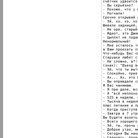
счётчик удвоится.
- Вы серьёзно?

- Похоже, что у 
- Погнали!

Срочно открывай 
- Эй, хо, хо, хо,
Шевели задницей,
- Не ори, старый
- Идиот, это Джим
- Цыплят не подав
Ненормальный!

- Мне осталось т
а Вам проехать п
Что-нибудь Вас с
Старушки любят с
- Не сложно, а?!

(знак): "Въезд в
- Эй, что ты выт
- Спокойно, прия
- Ах... Ах, это 
- Вы оправдали с
Я Вас нанимаю.

- Я при деле, вс
- А "всё неплохо
- 525 в неделю, 
- Тысяча в неделю
плюс питание и п
- Когда приступат
- Завтра в 7 утра
Вы будете возить
- Всего хорошего
- Эй, ты, прочь 
- Доброе утро, м
- Сегодня Вы нак
- Садитесь, прошу