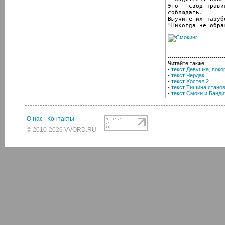
Это - свод прави
соблюдать.

Выучите их назуб
"Никогда не обра
----------------------------
Читайте также:
-
текст Девушка, пок
-
текст Чердак
-
текст Хостел 2
-
текст Тишина станов
-
текст Смоки и Банди
О нас
|
Контакты
© 2010-2026 VVORD.RU