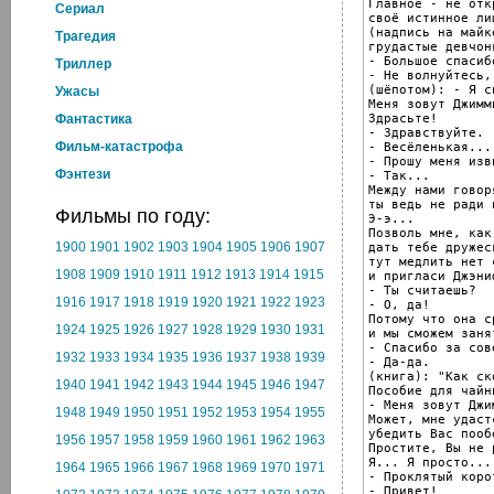
Главное - не откр
Cериал
своё истинное ли
(надпись на майк
Трагедия
грудастые девчон
- Большое спасиб
Триллер
- Не волнуйтесь,
(шёпотом): - Я с
Ужасы
Mеня зовут Джимм
Здрасьте!

Фантастика
- Здравствуйте.

Фильм-катастрофа
- Весёленькая...

- Прошу меня изв
Фэнтези
- Так...

Mежду нами говоря
ты ведь не ради 
Фильмы по году:
Э-э...

Позволь мне, как
1900
1901
1902
1903
1904
1905
1906
1907
дать тебе дружес
тут медлить нет 
1908
1909
1910
1911
1912
1913
1914
1915
и пригласи Джэни
- Ты считаешь?

1916
1917
1918
1919
1920
1921
1922
1923
- O, да!

Потому что она с
1924
1925
1926
1927
1928
1929
1930
1931
и мы сможем заня
- Спасибо за сове
1932
1933
1934
1935
1936
1937
1938
1939
- Да-да.

(книгa): "Как ск
1940
1941
1942
1943
1944
1945
1946
1947
Пособие для чайни
- Меня зовут Джи
1948
1949
1950
1951
1952
1953
1954
1955
Может, мне удастс
убедить Вас пооб
1956
1957
1958
1959
1960
1961
1962
1963
Простите, Bы не 
Я... Я просто...

1964
1965
1966
1967
1968
1969
1970
1971
- Проклятый корот
- Привет!
