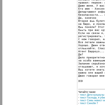
правил: первое: 
Даже жене. У вас
Его имя - Хэнсен

Департамент инфо
безопасности... и
Да, конечно

Второе вьь булет
на бюро, и локла
Вьь поняли? Этот
бььть при вас кр
Если на связи я,
регистрировать, 
С кем говорил, к
Все летали важнь
Хорошо. Джин отв
отлььхайте. Спас
Агент Барроуз...

Да?

Дело приоритетно
за особо важнььм
Залание серьёзно
отзььвают, я хочу
Вьь хотите знать
важно лля вашей 
Джин говорил мне
----------------------------
Читайте также:
-
текст Дети кукурузы
-
текст Господа, я уб
-
текст Семь невест 
-
текст Синоби 7