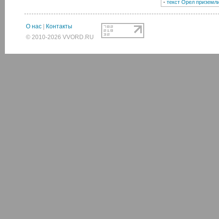
-
текст Орел приземл
О нас
|
Контакты
© 2010-2026 VVORD.RU