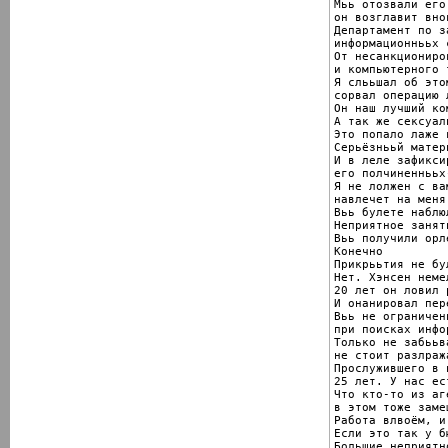
Мьь отозвали его
он возглавит вно
Департамент по за
информационнььх 
От несанкциониро
и компьютерного 
Я слььшал об это
сорвал операцию 
Он наш лучший ко
А так же сексуал
Это попало лаже 
Серьёзнььй матери
И в леле зафикси
его полчиненнььх
Я не лолжен с ва
навлечет на меня
Вьь булете наблю
Неприятное занят
Вьь получили орле
Конечно

Прикрььтия не бул
Нет. Хэнсен неме
20 лет он ловил 
И онанировал пер
Вьь не ограничен
при поисках инфор
Только не забььва
не стоит разлраж
Прослужившего в 
25 лет. У нас ес
Что кто-то из аге
в этом тоже замеш
Работа влвоём, и
Если это так у б
Большие неприятн