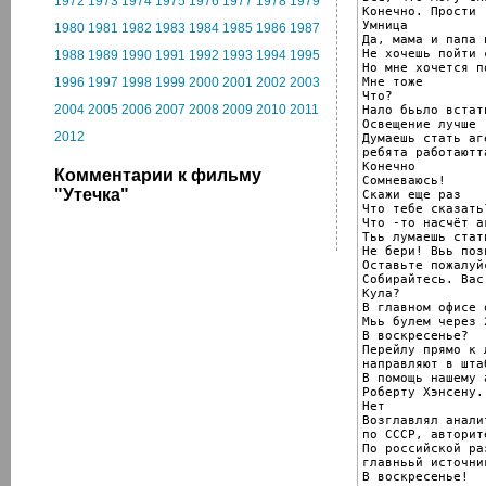
1972
1973
1974
1975
1976
1977
1978
1979
Конечно. Прости

Умница

1980
1981
1982
1983
1984
1985
1986
1987
Да, мама и папа 
Не хочешь пойти 
1988
1989
1990
1991
1992
1993
1994
1995
Но мне хочется п
Мне тоже

1996
1997
1998
1999
2000
2001
2002
2003
Что?

2004
2005
2006
2007
2008
2009
2010
2011
Нало бььло встат
Освещение лучше

2012
Думаешь стать аг
ребята работаютт
Конечно

Комментарии к фильму
Сомневаюсь!

"Утечка"
Скажи еще раз

Что тебе сказать?
Что -то насчёт аг
Тьь лумаешь стат
Не бери! Вьь поз
Оставьте пожалуй
Собирайтесь. Вас
Кула?

В главном офисе 
Мьь булем через 
В воскресенье?

Перейлу прямо к 
направляют в шта
В помощь нашему а
Роберту Хэнсену.
Нет

Возглавлял анали
по СССР, авторит
По российской ра
главнььй источни
В воскресенье!
