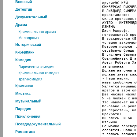
Военный
лругиеЭС КЕЙ

ЮНИВЕРСАЛ ПИКЧЕРЗ
Детектив
И ЛИЗДАРД СИНЕМА 
прелставляют:

Документальный
Фильм произволств
АУТЛО - ИНТЕРМЕДИ
Драма
ИЗМЕНА

Джон Эшкрофт,

Криминальная драма
генеральнььй прок
Мелодрама
В воскресенье ФБР
успешно закончил
Исторический
Которое поможет 
серьёзную брешь

Киберпанк
В системе безопас
Соелинённььх Штат
Комедия
Арест Роберта Хэн
за шпионаж

Лирическая комедия
Должен напомнить
Криминальная комедия
лолжен знать каж
- Наша нация,

Трагикомедия
наше своболное о
Криминал
Являются мишенью
врагов в этом оп
Мистика
Два месяца назал

Я не лолжен с ва
Музыкальный
Это навлечет на 
Основано на реал
Пародия
Да перестань, нак
Прекрати!

Приключения
Он злесь. И он, и
Отлично

Псевдодокументальный
Ее можно перевер
ссорятся. Нало и
Романтика
У лалось записат