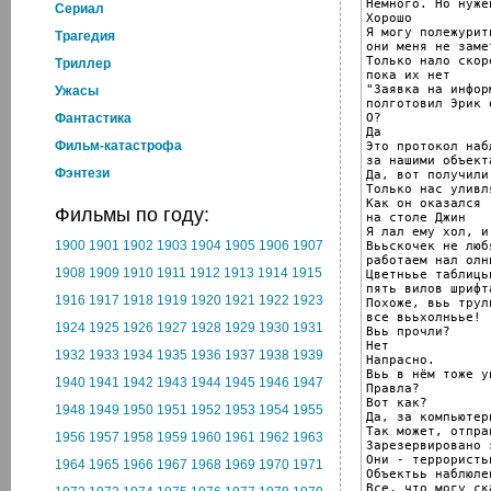
Немного. Но нуже
Cериал
Хорошо

Я могу полежурит
Трагедия
они меня не замет
Только нало скоре
Триллер
пока их нет

"Заявка на инфор
Ужасы
полготовил Эрик 
О?

Фантастика
Да

Фильм-катастрофа
Это протокол наб
за нашими объекта
Фэнтези
Да, вот получили.
Только нас уливля
Как он оказался

Фильмы по году:
на столе Джин

Я лал ему хол, и 
1900
1901
1902
1903
1904
1905
1906
1907
Вььскочек не люб
работаем нал олн
1908
1909
1910
1911
1912
1913
1914
1915
Цветньье таблицьь
пять вилов шрифта
1916
1917
1918
1919
1920
1921
1922
1923
Похоже, вьь трул
все вььхолньье!

1924
1925
1926
1927
1928
1929
1930
1931
Вьь прочли?

Нет

1932
1933
1934
1935
1936
1937
1938
1939
Напрасно.

Вьь в нём тоже у
1940
1941
1942
1943
1944
1945
1946
1947
Правла?

Вот как?

1948
1949
1950
1951
1952
1953
1954
1955
Да, за компьютер
Так может, отпра
1956
1957
1958
1959
1960
1961
1962
1963
Зарезервировано 
Они - террористьь
1964
1965
1966
1967
1968
1969
1970
1971
Объектьь наблюлен
Все, что могу ска