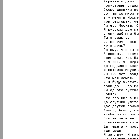
Украина отдали..
Пол-страны отдал
Скоро дальний во
Вот вы со мной во
а у меня в Москв
три ресторан, че
Питер, Москва, Са
Я русских дою как
а они ещё мне бь
Ты знаешь...

...почему плохо 
Не знаешь?

Потому, что ты н
А воюешь, потому
пригнали, как бар
А я вот, я предк
до седьмого коле
Я потомок Меурит
Он 150 лет назад
Это моя земля...

и я буду чистить
пока до... до Во
ни одного русско
Понял?

Что про нас в ин
Да спутник улетел
щас другой поймаю
Слышь, Аслан, ск
чтобы по голове 
Это же интернет,
и по-английски мн
Да, ещё эти прос
Иди сюда.

Я заплачу! Я запл
По законам шариат