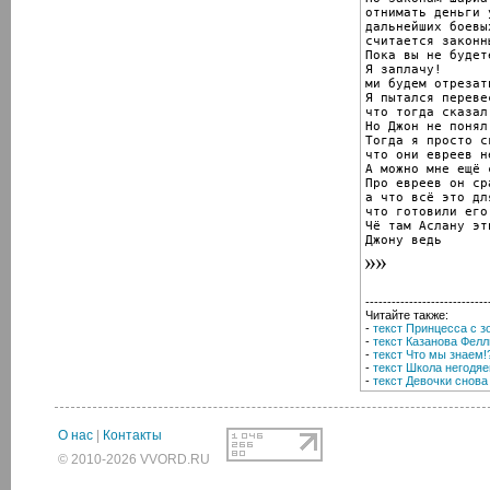
отнимать деньги 
дальнейших боевы
считается законны
Пока вы не будет
Я заплачу!

ми будем отрезат
Я пытался переве
что тогда сказал
Но Джон не понял.
Тогда я просто ск
что они евреев н
А можно мне ещё 
Про евреев он ср
а что всё это дл
что готовили его.
Чё там Аслану эт
Джону ведь
----------------------------
Читайте также:
-
текст Принцесса с з
-
текст Казанова Фел
-
текст Что мы знаем!
-
текст Школа негодяе
-
текст Девочки снова
О нас
|
Контакты
© 2010-2026 VVORD.RU