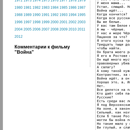
1972
1973
1974
1975
1976
1977
1978
1979
У меня мама...

Устал, слющий. Н
1980
1981
1982
1983
1984
1985
1986
1987
Война идёт...

Когда кончится?

1988
1989
1990
1991
1992
1993
1994
1995
Когда все русски
Вы же белые.

1996
1997
1998
1999
2000
2001
2002
2003
У вас там Белое м
2004
2005
2006
2007
2008
2009
2010
2011
А мы - чёрные.

У нас и море Чёрн
2012
Пацанов за что?

Я этого куска тр
Тридцать тыщи до
Комментарии к фильму
чтобы найти.

"Война"
Он брата моего р
Я его в Ростове н
Он ещё много мус
правоверных убива
А салагу?

А кому такой нуже
Контрактник, за 
Война идёт, а он
Хорошо это, а, Ив
Нет.

Все делятся на п
Кто даёт себя па
Русские?

Есть среди вас лю
Я под Верхоянски
На зоне, в законе
Сильный, как нохч
Если б такие Рос
могли бы война п
Но такие мало у в
Ви глупый, и сла