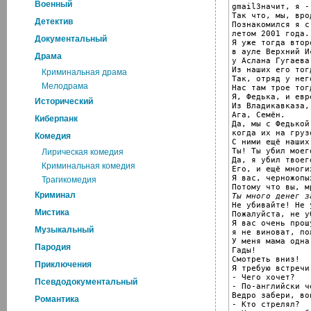
Военный
gmailЗначит, я -
Так что, мы, вро
Детектив
Познакомился я с 
летом 2001 года.

Документальный
Я уже тогда втор
в ауле Верхний И
Драма
у Аслана Гугаева.
Из наших его тог
Криминальная драма
Так, отряд у нег
Мелодрама
Нас там трое тог
Я, Федька, и евр
Исторический
Из Владикавказа,
Ага, Семён.

Киберпанк
Да, мы с Федькой
когда их на груз
Комедия
С ними ещё наших
Ты! Ты убил моег
Лирическая комедия
Да, я убил твоег
Криминальная комедия
Его, и ещё многи
Я вас, черножопы
Трагикомедия
Криминал
Ты много денег з

Не убивайте! Не 
Мистика
Пожалуйста, не у
Я вас очень прош
Музыкальный
я не виноват, по
У меня мама одна.
Пародия
Гады!

Смотреть вниз!

Приключения
Я требую встречи
- Чего хочет?

Псевдодокументальный
- По-английски чё
Ведро забери, вон
Романтика
- Кто стрелял?
