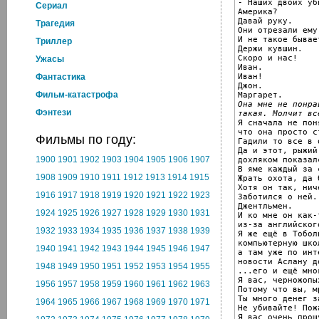
- Наших двоих уби
Cериал
Америка?

Давай руку.

Трагедия
Они отрезали ему
И не такое бывает
Триллер
Держи кувшин.

Скоро и нас!

Ужасы
Иван.

Иван!

Фантастика
Джон.

Фильм-катастрофа
Она мне не понра
Фэнтези
такая. Молчит вс

Я сначала не поня
что она просто с
Фильмы по году:
Гадили то все в 
Да и этот, рыжий
1900
1901
1902
1903
1904
1905
1906
1907
дохляком показалс
В яме каждый за с
1908
1909
1910
1911
1912
1913
1914
1915
Жрать охота, да 
Хотя он так, ниче
1916
1917
1918
1919
1920
1921
1922
1923
Заботился о ней.

Джентльмен.

1924
1925
1926
1927
1928
1929
1930
1931
И ко мне он как-
из-за английског
1932
1933
1934
1935
1936
1937
1938
1939
Я же ещё в Тоболь
компьютерную шко
1940
1941
1942
1943
1944
1945
1946
1947
а там уже по инте
новости Аслану д
1948
1949
1950
1951
1952
1953
1954
1955
...его и ещё мно
Я вас, черножопы
1956
1957
1958
1959
1960
1961
1962
1963
Потому что вы, м
Ты много денег з
1964
1965
1966
1967
1968
1969
1970
1971
Не убивайте! Пож
Я вас очень прош