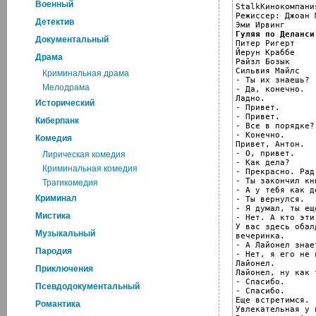
Военный
StalkКинокомпани
Режиссер: Джоан 
Детектив
Гуляя по Деланси
Документальный

Питер Ригерт

Йерун Краббе

Драма
Райзл Бозык

Сильвия Майлс

Криминальная драма
- Ты их знаешь?

Мелодрама
- Да, конечно.

Ладно.

Исторический
- Привет.

- Привет.

Киберпанк
- Все в порядке?

- Конечно.

Комедия
Привет, Антон.

- О, привет.

Лирическая комедия
- Как дела?

Криминальная комедия
- Прекрасно. Рад
- Ты закончил кни
Трагикомедия
- А у тебя как де
Криминал
- Ты вернулся.

- Я думал, ты ещ
Мистика
- Нет. А кто эти 
У вас здесь обалд
Музыкальный
вечеринка.

- А Лайонел знае
Пародия
- Нет, я его не 
Лайонел.

Приключения
Лайонел, ну как т
- Спасибо.

Псевдодокументальный
- Спасибо.

Еще встретимся.

Романтика
Увлекательная у 