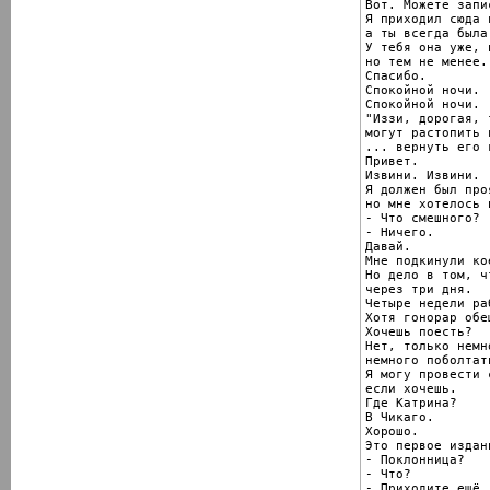
Вот. Можете запи
Я приходил сюда 
а ты всегда была.
У тебя она уже, 
но тем не менее.

Спасибо.

Спокойной ночи.

Спокойной ночи.

"Иззи, дорогая, 
могут растопить 
... вернуть его 
Привет.

Извини. Извини.

Я должен был про
но мне хотелось 
- Что смешного?

- Ничего.

Давай.

Мне подкинули ко
Но дело в том, ч
через три дня.

Четыре недели ра
Хотя гонорар обе
Хочешь поесть?

Нет, только немн
немного поболтать
Я могу провести 
если хочешь.

Где Катрина?

В Чикаго.

Хорошо.

Это первое издани
- Поклонница?

- Что?

- Приходите ещё.
