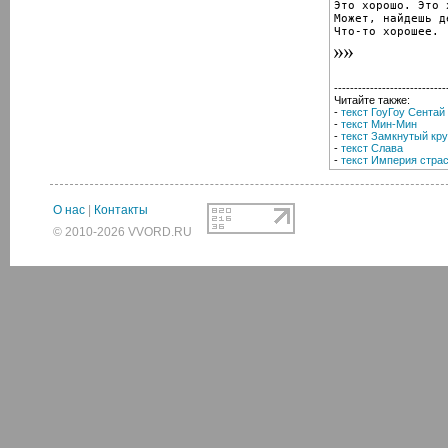
Это хорошо. Это 
Может, найдешь де
Что-то хорошее.
----------------------------
Читайте также:
-
текст ГоуГоу Сента
-
текст Мин-Мин
-
текст Замкнутый кру
-
текст Слава
-
текст Империя стра
О нас
|
Контакты
© 2010-2026 VVORD.RU