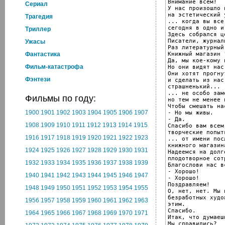
Внимание всем!

Cериал
У нас произошло 
на эстетический у
Трагедия
... когда вы все
сегодня в одно и
Триллер
Здесь собрался ц
Писатели, журнал
Ужасы
Раз литературный
Книжный магазин 
Фантастика
Да, мы кое-кому н
Фильм-катастрофа
Но они видят нас
Они хотят прогнут
Фэнтези
и сделать из нас
страшненький...

... не особо заме
Фильмы по году:
но тем не менее 
Чтобы смешать на
1900
1901
1902
1903
1904
1905
1906
1907
- Но мы живы.

- Да.

1908
1909
1910
1911
1912
1913
1914
1915
Спасибо вам всем
творческие попытк
1916
1917
1918
1919
1920
1921
1922
1923
... от имени пос
книжного магазин
1924
1925
1926
1927
1928
1929
1930
1931
Надеемся на долго
плодотворное сот
1932
1933
1934
1935
1936
1937
1938
1939
Благослови нас в
- Хорошо!

1940
1941
1942
1943
1944
1945
1946
1947
- Хорошо!

Поздравляем!

1948
1949
1950
1951
1952
1953
1954
1955
О, нет, нет. Мы 
безработных худо
1956
1957
1958
1959
1960
1961
1962
1963
этим.

Спасибо.

1964
1965
1966
1967
1968
1969
1970
1971
Итак, что думаешь
Мы справились?
