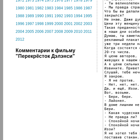
1972
1973
1974
1975
1976
1977
1978
1979
- Ты великолепен.
- Мы правда спра
1980
1981
1982
1983
1984
1985
1986
1987
Что бы вы делали
закрылся?

1988
1989
1990
1991
1992
1993
1994
1995
Не знаю. Даже ду
Цени эту женщину
1996
1997
1998
1999
2000
2001
2002
2003
Такая преданность
2004
2005
2006
2007
2008
2009
2010
2011
в наши дни особе
Думаю, ты замети
2012
рекламный плакат
уже три недели на
Когда состоятся 
Комментарии к фильму
20-го числа.

"Перекрёсток Дэлэнси"
Я ценю авторов,

живущих в нашем 
А я ценю сильных
Извините. Привет.
Слушай, тебе неч
Я закрою.

- Я не против.

- Нет, нет, нет.
Да, и ещё, Иззи.

Вот, возьми.

- Бери, бери.

- Лайонел.

В доме лишним не
Бери.

- Какая чудесная
- Не правда ли?

- Спокойной ночи.
- Спокойной ночи.
Иззи?

Я не хотел тебя 
поставив стакан.
