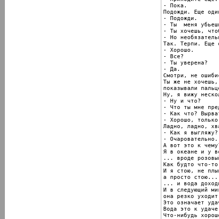
- Пока.

Подожди. Еще один
- Подожди.

- Ты  меня убьешь
- Ты хочешь, что
- Но необязатель
Так. Терпи. Еще о
- Хорошо.

- Все?

- Ты уверена?

- Да.

Смотри, не ошибис
Ты же не хочешь,
показывали пальц
Ну, я вижу неско
- Ну и что?

- Что ты мне пре
- Как что? Вырва
- Хорошо, только
Ладно, ладно, хва
- Как я выгляжу?

- Очаровательно.

А вот это к чему?
Я в океане и у в
... вроде розовы
Как будто что-то
И я стою, не плы
а просто стою...

... и вода доход
И в следующий миг
она резко уходит 
Это означает удач
Вода это к удаче.
Что-нибудь хорош