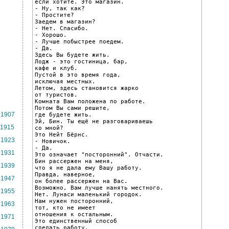
если хотите. Это магазин.

- Ну, так как?

- Простите?

Заедем в магазин?

- Нет. Спасибо.

- Хорошо.

- Лучше побыстрее поедем.

- Да.

Здесь Вы будете жить.

Лодж - это гостиница, бар,

кафе и клуб.

Пустой в это время года,

исключая местных.

Летом, здесь становится жарко

от туристов.

Комната Вам положена по работе.

Потом Вы сами решите,

1907
где будете жить.

Эй, Бин. Ты ещё не разговариваешь

1915
со мной?

Это Нейт Бёрнс.

1923
- Новичок.

- Да.

1931
Это означает "посторонний". Отчасти.

Бин рассержен на меня,

1939
что я не дала ему Вашу работу.

Правда, наверное,

1947
он более рассержен на Вас.

Возможно, Вам лучше нанять местного.

1955
Нет. Лунаси маленький городок.

Нам нужен посторонний,

1963
тот, кто не имеет

отношения к остальным.

1971
Это единственный способ

сделать работу.
