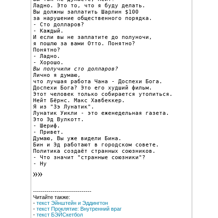
Ладно. Это то, что я буду делать.

Вы должны заплатить Шарлин $100

за нарушение общественного порядка.

- Сто долларов?

- Каждый.

И если вы не заплатите до полуночи,

я пошлю за вами Отто. Понятно?

Понятно?

- Ладно.

Вы получили сто долларов?

Лично я думаю,

что лучшая работа Чана - Доспехи Бога.

Доспехи Бога? Это его худший фильм.

Этот человек только собирается утопиться.

Нейт Бёрнс. Макс Хавбеккер.

Я из "Зэ Лунатик".

Лунатик Уикли - это еженедельная газета.

Это Эд Вулкотт.

- Шериф.

- Привет.

Думаю, Вы уже видели Бина.

Бин и Эд работают в городском совете.

Политика создаёт странных союзников.

- Что значит "странные союзники"?

- Ну
------------------------------
Читайте также:
-
текст Эйнштейн и Эддингтон
-
текст Проклятие: Внутренний враг
-
текст БЭЙСкетбол