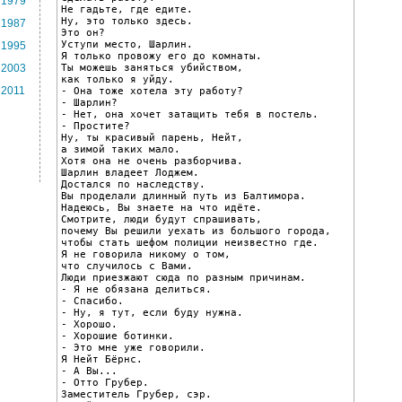
1979
Не гадьте, где едите.

Ну, это только здесь.

1987
Это он?

Уступи место, Шарлин.

1995
Я только провожу его до комнаты.

Ты можешь заняться убийством,

2003
как только я уйду.

2011
- Она тоже хотела эту работу?

- Шарлин?

- Нет, она хочет затащить тебя в постель.

- Простите?

Ну, ты красивый парень, Нейт,

а зимой таких мало.

Хотя она не очень разборчива.

Шарлин владеет Лоджем.

Достался по наследству.

Вы проделали длинный путь из Балтимора.

Надеюсь, Вы знаете на что идёте.

Смотрите, люди будут спрашивать,

почему Вы решили уехать из большого города,

чтобы стать шефом полиции неизвестно где.

Я не говорила никому о том,

что случилось с Вами.

Люди приезжают сюда по разным причинам.

- Я не обязана делиться.

- Спасибо.

- Ну, я тут, если буду нужна.

- Хорошо.

- Хорошие ботинки.

- Это мне уже говорили.

Я Нейт Бёрнс.

- А Вы...

- Отто Грубер.

Заместитель Грубер, сэр.
