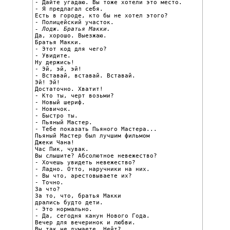
- Дайте угадаю. Вы тоже хотели это место.

- Я предлагал себя.

Есть в городе, кто бы не хотел этого?

- Лодж. Братья Макки.

Да, хорошо. Выезжаю.

Братья Макки.

- Этот код для чего?

- Увидите.

Ну держись!

- Эй, эй, эй!

- Вставай, вставай. Вставай.

Эй! Эй!

Достаточно. Хватит!

- Кто ты, черт возьми?

- Новый шериф.

- Новичок.

- Быстро ты.

- Пьяный Мастер.

- Тебе показать Пьяного Мастера...

Пьяный Мастер был лучшим фильмом

Джеки Чана!

Час Пик, чувак.

Вы слышите? Абсолютное невежество?

- Хочешь увидеть невежество?

- Ладно. Отто, наручники на них.

- Вы что, арестовываете их?

- Точно.

За что?

За то, что, братья Макки

дрались будто дети.

- Это нормально.

- Да, сегодня канун Нового Года.

Вечер для вечеринок и любви.

Вы так не думаете, Нейт?
