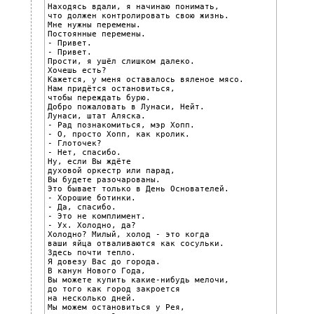
Находясь вдали, я начинаю понимать,

что должен контролировать свою жизнь.

Мне нужны перемены.

Постоянные перемены.

- Привет.

- Привет.

Прости, я ушёл слишком далеко.

Хочешь есть?

Кажется, у меня оставалось вяленое мясо.

Нам придётся остановиться,

чтобы переждать бурю.

Добро пожаловать в Лунаси, Нейт.

Лунаси, штат Аляска.

- Рад познакомиться, мэр Хопп.

- О, просто Хопп, как кролик.

- Глоточек?

- Нет, спасибо.

Ну, если Вы ждёте

духовой оркестр или парад,

Вы будете разочарованы.

Это бывает только в День Основателей.

- Хорошие ботинки.

- Да, спасибо.

- Это не комплимент.

- Ух. Холодно, да?

Холодно? Милый, холод - это когда

ваши яйца отваливаются как сосульки.

Здесь почти тепло.

Я довезу Вас до города.

В канун Нового Года,

Вы можете купить какие-нибудь мелочи,

до того как город закроется

на несколько дней.

Мы можем остановиться у Рея,
