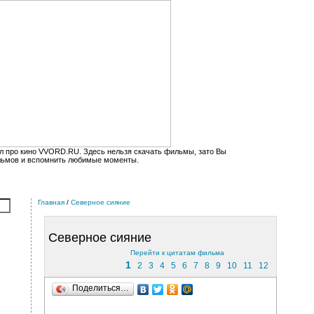
л про кино VVORD.RU. Здесь нельзя скачать фильмы, зато Вы
льмов и вспомнить любимые моменты.
Главная
/
Северное сияние
Северное сияние
Перейти к цитатам фильма
1
2
3
4
5
6
7
8
9
10
11
12
Поделиться…