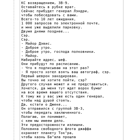
КС возвращением, ЗВ-9.

Оставайтесь в рубке врат.

Сейчас прибудет генерал Лэндри,

чтобы побеседовать с вами.

Всего-то 10 лет ожидания,

1 000 запросов по электронной почте,

и мне уже выделили парковку.

Двумя днями позднее...

Сэр.

Сэр.

- Майор Дэвис.

- Доброе утро.

- Доброе утро, господа полковники.

- Майор.

Набирайте адрес, шеф.

Они прибудут по расписанию.

- Что я подписываю на этот раз?

- Я просто хотел взять ваш автограф, сэр.

Первый шеврон закодирован.

Вы точно не хотите пойти, сэр?

Другого случая может и не представиться.

Хочется, да меня тут ждет ворох бумаг

на все время вашего отсутствия.

К тому же у вас уже есть один генерал,

чтобы над душой стоять.

Да, кстати о Джеке...

Он отправился с группой ЗВ-3,

чтобы передать заключенного.

Полагаю, он понимает,

с кем мы имеем дело.

Эти предосторожности излишни.

Половина свободного флота джаффа

охраняет планету Ток"ра,

чтобы казнь Ба"ала прошла
