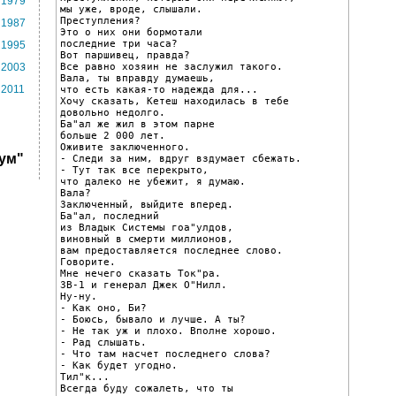
1979
мы уже, вроде, слышали.

Преступления?

1987
Это о них они бормотали

последние три часа?

1995
Вот паршивец, правда?

Все равно хозяин не заслужил такого.

2003
Вала, ты вправду думаешь,

2011
что есть какая-то надежда для...

Хочу сказать, Кетеш находилась в тебе

довольно недолго.

Ба"ал же жил в этом парне

больше 2 000 лет.

Оживите заключенного.

ум"
- Следи за ним, вдруг вздумает сбежать.

- Тут так все перекрыто,

что далеко не убежит, я думаю.

Вала?

Заключенный, выйдите вперед.

Ба"ал, последний

из Владык Системы гоа"улдов,

виновный в смерти миллионов,

вам предоставляется последнее слово.

Говорите.

Мне нечего сказать Ток"ра.

ЗВ-1 и генерал Джек О"Нилл.

Ну-ну.

- Как оно, Би?

- Боюсь, бывало и лучше. А ты?

- Не так уж и плохо. Вполне хорошо.

- Рад слышать.

- Что там насчет последнего слова?

- Как будет угодно.

Тил"к...

Всегда буду сожалеть, что ты
