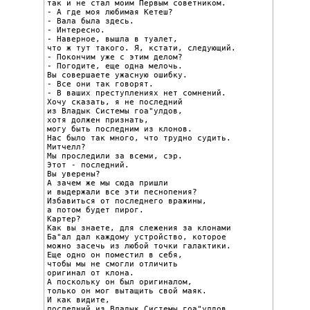
так и не стал моим Первым советником.

- А где моя любимая Кетеш?

- Вала была здесь.

- Интересно.

- Наверное, вышла в туалет,

что ж тут такого. Я, кстати, следующий.

- Покончим уже с этим делом?

- Погодите, еще одна мелочь.

Вы совершаете ужасную ошибку.

- Все они так говорят.

- В ваших преступлениях нет сомнений.

Хочу сказать, я не последний

из Владык Системы гоа"улдов,

хотя должен признать,

могу быть последним из клонов.

Нас было так много, что трудно судить.

Митчелл?

Мы проследили за всеми, сэр.

Этот - последний.

Вы уверены?

А зачем же мы сюда пришли

и выдержали все эти песнопения?

Избавиться от последнего вражины,

а потом будет пирог.

Картер?

Как вы знаете, для слежения за клонами

Ба"ал дал каждому устройство, которое

можно засечь из любой точки галактики.

Еще одно он поместил в себя,

чтобы мы не смогли отличить

оригинал от клона.

А поскольку он был оригиналом,

только он мог вытащить свой маяк.

И как видите,

последний из Владык Системы гоа"улдов,
