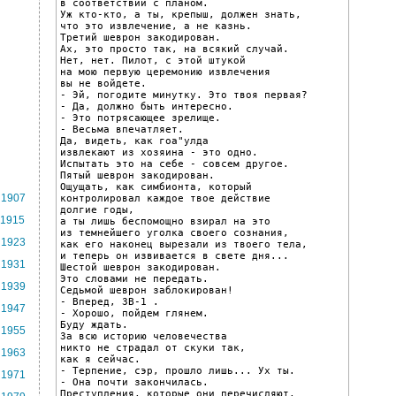
в соответствии с планом.

Уж кто-кто, а ты, крепыш, должен знать,

что это извлечение, а не казнь.

Третий шеврон закодирован.

Ах, это просто так, на всякий случай.

Нет, нет. Пилот, с этой штукой

на мою первую церемонию извлечения

вы не войдете.

- Эй, погодите минутку. Это твоя первая?

- Да, должно быть интересно.

- Это потрясающее зрелище.

- Весьма впечатляет.

Да, видеть, как гоа"улда

извлекают из хозяина - это одно.

Испытать это на себе - совсем другое.

Пятый шеврон закодирован.

Ощущать, как симбионта, который

1907
контролировал каждое твое действие

долгие годы,

1915
а ты лишь беспомощно взирал на это

из темнейшего уголка своего сознания,

1923
как его наконец вырезали из твоего тела,

и теперь он извивается в свете дня...

1931
Шестой шеврон закодирован.

Это словами не передать.

1939
Седьмой шеврон заблокирован!

- Вперед, ЗВ-1 .

1947
- Хорошо, пойдем глянем.

Буду ждать.

1955
За всю историю человечества

никто не страдал от скуки так,

1963
как я сейчас.

- Терпение, сэр, прошло лишь... Ух ты.

1971
- Она почти закончилась.

Преступления, которые они перечисляют,
