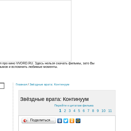
л про кино VVORD.RU. Здесь нельзя скачать фильмы, зато Вы
льмов и вспомнить любимые моменты.
Главная
/
Звёздные врата: Континуум
Звёздные врата: Континуум
Перейти к цитатам фильма
1
2
3
4
5
6
7
8
9
10
11
Поделиться…