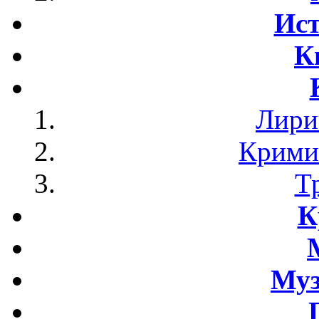
Ист
К
Лири
Крими
Т
К
Му