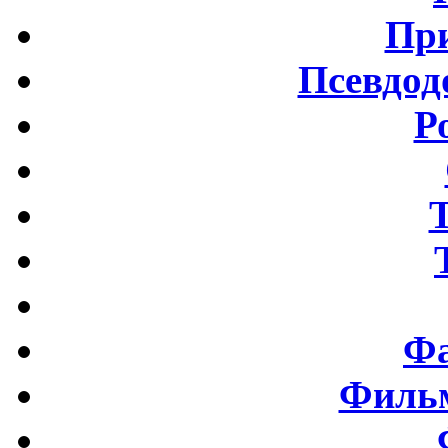
Пр
Псевдод
Р
Фа
Фильм