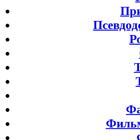
Пр
Псевдод
Р
Фа
Фильм