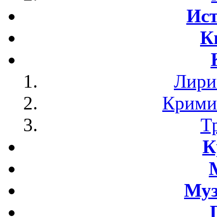
Ист
К
Лири
Крими
Т
К
Му