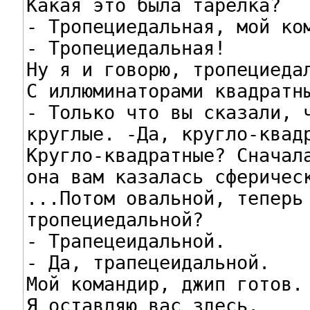
Какая это была тарелка?

- Тропециедальная, мой ком
- Тропециедальная!

Ну я и говорю, тропециедал
С иллюминаторами квадратны
- Только что вы сказали, ч
круглые. -Да, кругло-квадр
Кругло-квадратные? Сначала
она вам казалась сферическ
...Потом овальной, теперь

тропециедальной?

- Трапецеидальной.

- Да, трапецеидальной.

Мой командир, джип готов.

Я оставляю вас здесь.
