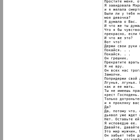
Простите меня, о
Я завидовала Мэр
и я желала смерт
Были ли у тебя н
моя девочка?

Я думала о Вас.

И что же ты думал
Что я бы чувство
прекрасно, если 
И что же это?

Вот что!

Держи свои руки 
Покайся. . .

Покайся. . .

Он грешник.

Прекратите врать
Я не вру.

Он всех нас трога
Замолчи.

Попридержи свой 
Лгунья, лгунья. 
как и ее мать.

Ты не имеешь пра
крест Господень.

Только дотроньте
и я прокляну вас
Да?

Да, потому что, 
дьявол уже ждет в
Нет. Оставьте ей
Я исповедую ее.

Давайте, давайте.
Это мир мужчин, М
Он забьет тебя д
...чтобы отстоят