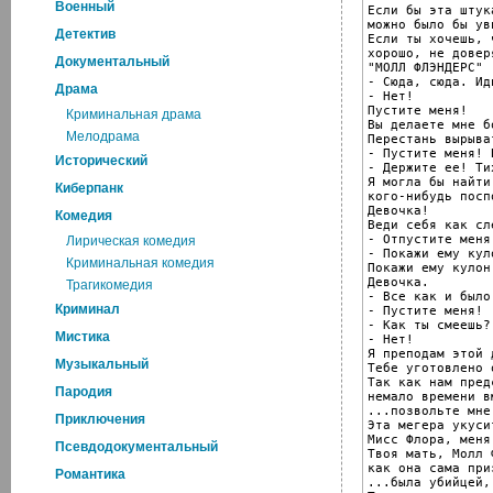
Военный
Если бы эта штук
можно было бы ув
Детектив
Если ты хочешь, 
хорошо, не довер
Документальный
"МОЛЛ ФЛЭНДЕРС"

- Сюда, сюда. Ид
Драма
- Нет!

Пустите меня!

Криминальная драма
Вы делаете мне бо
Мелодрама
Перестань вырыва
- Пустите меня! 
Исторический
- Держите ее! Ти
Я могла бы найти 
Киберпанк
кого-нибудь посп
Девочка!

Комедия
Веди себя как сле
- Отпустите меня
Лирическая комедия
- Покажи ему куло
Криминальная комедия
Покажи ему кулон.
Девочка.

Трагикомедия
- Все как и было
Криминал
- Пустите меня!

- Как ты смеешь?!
Мистика
- Нет!

Я преподам этой 
Музыкальный
Тебе уготовлено 
Так как нам пред
Пародия
немало времени в
...позвольте мне
Приключения
Эта мегера укусит
Мисс Флора, меня
Псевдодокументальный
Твоя мать, Молл 
как она сама при
Романтика
...была убийцей,