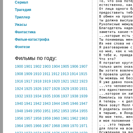
То, что она поте
Cериал
естественно, как
От лица одного б
Трагедия
предоставить теб
В обмен на пропи
Триллер
ты должна выслуш
Рукописные мемуа
Ужасы
Благодетель наде
заметить какие-т
Фантастика
...которые есть 
Фильм-катастрофа
Ты понимаешь меня
Из нее слова не 
Фэнтези
Я разговариваю с
ко мне, как к че
В тебе и, правда
Фильмы по году:
Что это?

Я потратил кругл
1900
1901
1902
1903
1904
1905
1906
1907
только шелк оказ
Вы хотите вовлеч
1908
1909
1910
1911
1912
1913
1914
1915
Я провела целую 
Ты можешь не бес
1916
1917
1918
1919
1920
1921
1922
1923
Я уже давно понял
...что человечес
1924
1925
1926
1927
1928
1929
1930
1931
это единственное
...которое он за
1932
1933
1934
1935
1936
1937
1938
1939
Помолись за плать
А теперь - к делу
1940
1941
1942
1943
1944
1945
1946
1947
Меня зовут Молл 
Я родилась около
1948
1949
1950
1951
1952
1953
1954
1955
в тюрьме, в Лондо
Но мое тело, жен
1956
1957
1958
1959
1960
1961
1962
1963
и мое положение 
. . .это тюрьма

1964
1965
1966
1967
1968
1969
1970
1971
для плоти на всю
Осужденная за во