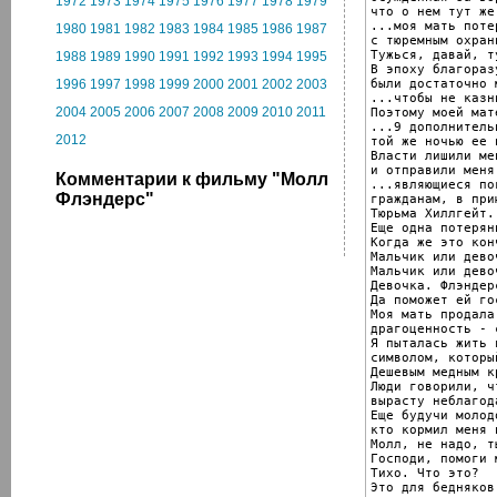
1972
1973
1974
1975
1976
1977
1978
1979
что о нем тут же
...моя мать поте
1980
1981
1982
1983
1984
1985
1986
1987
с тюремным охранн
Тужься, давай, ту
1988
1989
1990
1991
1992
1993
1994
1995
В эпоху благораз
были достаточно 
1996
1997
1998
1999
2000
2001
2002
2003
...чтобы не казн
2004
2005
2006
2007
2008
2009
2010
2011
Поэтому моей мат
...9 дополнитель
2012
той же ночью ее 
Власти лишили ме
и отправили меня
Комментарии к фильму "Молл
...являющиеся по
Флэндерс"
гражданам, в при
Тюрьма Хиллгейт.

Еще одна потерян
Когда же это конч
Мальчик или девоч
Мальчик или девоч
Девочка. Флэндер
Да поможет ей гос
Моя мать продала
драгоценность - 
Я пыталась жить 
символом, которы
Дешевым медным к
Люди говорили, чт
вырасту неблагод
Еще будучи молод
кто кормил меня 
Молл, не надо, т
Господи, помоги м
Тихо. Что это?

Это для бедняков