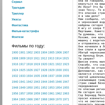
Она не говорила,
Cериал
вернуться на маши
Из Локи? Это бы 
Трагедия
зная Тессу. То е
Это опасная стран
Триллер
А в чем дело?

Нам сообщили, чт
Ужасы
и чернокожий води
найдены сегодня у
Фантастика
К югу от озера Т
Фильм-катастрофа
Мертвыми. Кажетс
Ты думаешь, что 
Фэнтези
Похоже, они аренд
машину с водител
и отправились на
Фильмы по году:
Они ночевали в Л
Они спали в одно
1900
1901
1902
1903
1904
1905
1906
1907
Убитый чернокожий
не Арнольд Блум.
1908
1909
1910
1911
1912
1913
1914
1915
Ты уверен?

Шансов очень мало
1916
1917
1918
1919
1920
1921
1922
1923
Спасибо, что ска
Спасибо за откро
1924
1925
1926
1927
1928
1929
1930
1931
Дипломатия, как 
является отличите
1932
1933
1934
1935
1936
1937
1938
1939
чертой цивилизаци
указывающая граж
1940
1941
1942
1943
1944
1945
1946
1947
стран самый безо
передвижения

1948
1949
1950
1951
1952
1953
1954
1955
по опасным регио
На сегодня все.

1956
1957
1958
1959
1960
1961
1962
1963
Сэр Бернард Пелле
просил извинитьс
1964
1965
1966
1967
1968
1969
1970
1971
что не смоглично

прочитать лекцию.