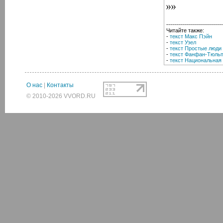
----------------------------
Читайте также:
-
текст Макс Пэйн
-
текст Узел
-
текст Простые люди
-
текст Фанфан-Тюль
-
текст Национальная
О нас
|
Контакты
© 2010-2026 VVORD.RU