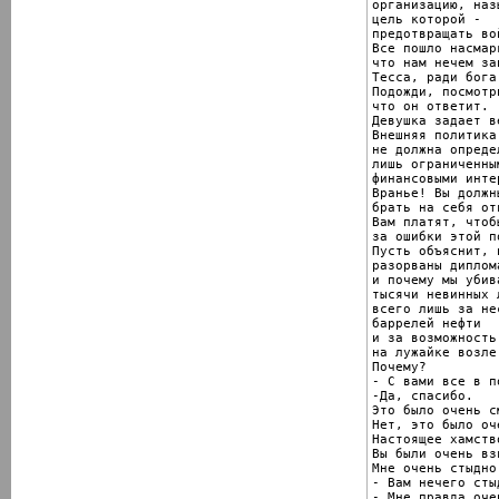
организацию, наз
цель которой -

предотвращать вой
Все пошло насмар
что нам нечем за
Тесса, ради бога
Подожди, посмотри
что он ответит.

Девушка задает в
Внешняя политика
не должна определ
лишь ограниченным
финансовыми инте
Вранье! Вы должн
брать на себя от
Вам платят, чтоб
за ошибки этой п
Пусть объяснит, 
разорваны диплом
и почему мы убива
тысячи невинных л
всего лишь за не
баррелей нефти

и за возможность
на лужайке возле
Почему?

- С вами все в п
-Да, спасибо.

Это было очень см
Нет, это было оч
Настоящее хамство
Вы были очень вз
Мне очень стыдно
- Вам нечего сты
- Мне правда оче