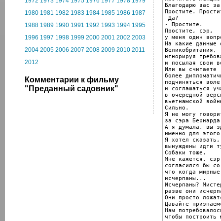
1972
1973
1974
1975
1976
1977
1978
1979
Благодарю вас за
Простите. Простит
1980
1981
1982
1983
1984
1985
1986
1987
-Да?

- Простите.

1988
1989
1990
1991
1992
1993
1994
1995
Простите, сэр,

у меня один вопро
1996
1997
1998
1999
2000
2001
2002
2003
На какие данные 
2004
2005
2006
2007
2008
2009
2010
2011
Великобритания,

игнорируя требов
2012
и посылая свои в
Или вы считаете

более дипломатичн
Комментарии к фильму
подчиняться воле
"Преданный садовник"
и соглашаться уч
в очередной верси
вьетнамской войны
Сильно.

Я не могу говорит
за сэра Бернарда.
А я думала, вы зд
именно для этого.
Я хотел сказать,
вынуждены идти т
Собаки тоже.

Мне кажется, сэр
согласился бы со 
что когда мирные
исчерпаны...

Исчерпаны? Мисте
разве они исчерпа
Они просто ложат
Давайте признаемс
Нам потребовалос
чтобы построить 