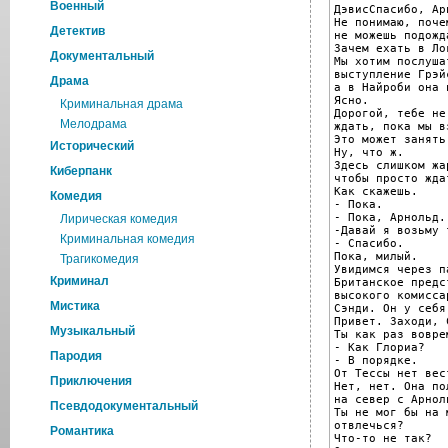
Военный
ДэвисСпасибо, Ар
Не понимаю, почем
Детектив
не можешь подожд
Зачем ехать в Лок
Документальный
Мы хотим послушат
выступление Грэй
Драма
а в Найроби она 
Ясно.

Криминальная драма
Дорогой, тебе не
Мелодрама
ждать, пока мы в
Это может занять
Исторический
Ну, что ж.

Здесь слишком жар
Киберпанк
чтобы просто ждат
Как скажешь.

Комедия
- Пока.

- Пока, Арнольд.

Лирическая комедия
-Давай я возьму 
Криминальная комедия
- Спасибо.

Пока, милый.

Трагикомедия
Увидимся через п
Криминал
Британское предс
высокого комиссар
Мистика
Сэнди. Он у себя.
Привет. Заходи, С
Музыкальный
Ты как раз воврем
- Как Глориа?

Пародия
- В порядке.

От Тессы нет вест
Приключения
Нет, нет. Она пол
на север с Арнол
Псевдодокументальный
Ты не мог бы на м
отвлечься?

Романтика
Что-то не так?
