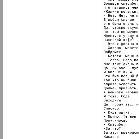
Большое спасибо,

что пытались мен
-Жалкие попытки.

- Нет. Нет, не п
В любом случае,

это была очень с
Да, ужасно скучн
но, тем не менее
Может, я угощу ва
чашечкой кофе?

- Это я должна в
- Хорошо, можете
Пойдемте.

- Кстати, меня з
- Тесса. Рада по
Мне тоже очень п
Да. Вы очень пугл
Я вас не виню.

Это был полный бр
Так что вы были

вправе оспорить..
Должен признать,

я немного нервнич
Я тоже. Сюда.

Заходите.

Да, прошу вас, к
Спасибо.

- Куда идти?

- Прямо. Теперь 
Получилось.

- Спасибо.

-За что?

За этот прекрасн
Какая я