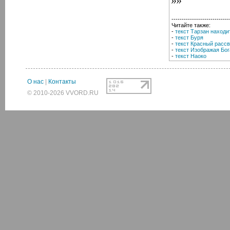
----------------------------
Читайте также:
-
текст Тарзан находи
-
текст Буря
-
текст Красный рассв
-
текст Изображая Бог
-
текст Наоко
О нас
|
Контакты
© 2010-2026 VVORD.RU