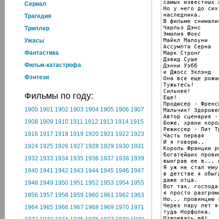
самых известных 
Cериал
Но у него до сих
наследника.

Трагедия
В фильме снималис
Чарльз Дэнс

Триллер
Эмилия Фокс

Майкл Малоуни

Ужасы
Ассумпта Серна

Фантастика
Марк Стронг

Дэвид Суше

Фильм-катастрофа
Дэнни Уэбб

и Джосс Эклэнд

Фэнтези
Она все еще рожа
Тужьтесь!

Сильнее!

Фильмы по году:
Еще!

Продюсер - Френс
1900
1901
1902
1903
1904
1905
1906
1907
Мальчик! Здорове
Автор сценария -
1908
1909
1910
1911
1912
1913
1914
1915
Боже, храни корол
Режиссер - Пит Тр
1916
1917
1918
1919
1920
1921
1922
1923
Часть первая

И я говорю..

1924
1925
1926
1927
1928
1929
1930
1931
Король Франции р
богатейших прови
1932
1933
1934
1935
1936
1937
1938
1939
выиграв ее в... 
Я уж не стал ему
1940
1941
1942
1943
1944
1945
1946
1947
в детстве я обыг
даже отца.

1948
1949
1950
1951
1952
1953
1954
1955
Вот так, господа
я просто разгроми
1956
1957
1958
1959
1960
1961
1962
1963
Но... провинцию 
Через пару лет я
1964
1965
1966
1967
1968
1969
1970
1971
туда Норфолка.

Отвоевать её!
