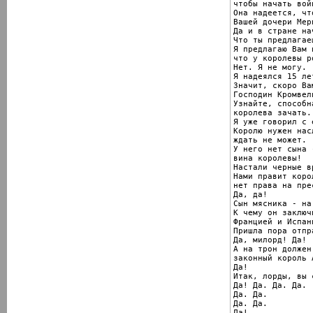
чтобы начать войн
Она надеется, чт
Вашей дочери Мери
Да и в стране на
Что ты предлагаеш
Я предлагаю Вам 
что у королевы р
Нет. Я не могу.

Я надеялся 15 ле
Значит, скоро Ва
Господин Кромвель
Узнайте, способн
королева зачать.

Я уже говорил с 
Королю нужен нас
ждать не может.

У него нет сына 
вина королевы!

Настали черные в
Нами правит коро
нет права на прес
Да, да!

Сын мясника - на
К чему он заключ
Францией и Испани
Пришла пора отпр
Да, милорд! Да!

А на трон должен
законный король 
Да!

Итак, лорды, вы 
Да! Да. Да. Да.

Да. Да.

Да. Да.

Да!
