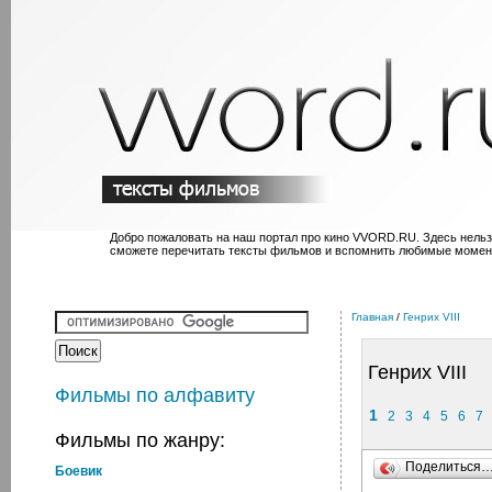
Добро пожаловать на наш портал про кино VVORD.RU. Здесь нельз
сможете перечитать тексты фильмов и вспомнить любимые момен
Главная
/
Генрих VIII
Генрих VIII
Фильмы по алфавиту
1
2
3
4
5
6
7
Фильмы по жанру:
Поделиться
Боевик