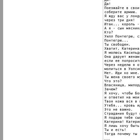
Да!

Поезжайте в свои
соберите армию.

Я жду вас у лонд
через три дня!

Итак... король -
А я - сын мясника
Кто?

Уилл Понтегрю, с
Понтегрю...

Ты свободен.

Хватит, Катерина
Я молюсь Касильд
Она дарует женам
если ее попросить
Через неделю я о
молиться в Уолсин
Нет. Иди ко мне.

Ты жена своего му
Что это?

Власяница, милорд
Зачем?

Я хочу, чтобы Бо
и ответил на мои
Твоя кожа вся в 
Утебя... кровь ид
Это не важно.

Страдания будут 
Я подарю тебе сы
Катерина! Катери
Я лишь хочу быть
Ты и есть!

Тогда почему ты