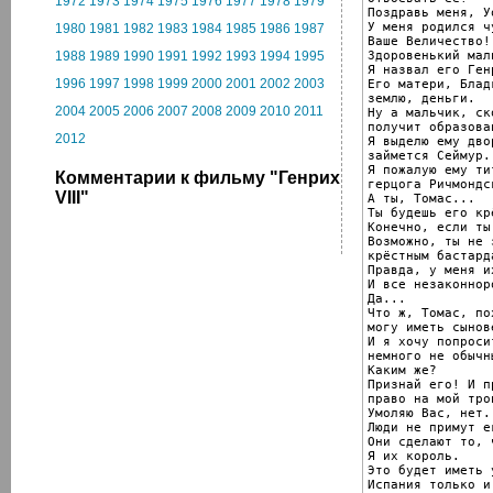
1972
1973
1974
1975
1976
1977
1978
1979
Поздравь меня, Уо
У меня родился ч
1980
1981
1982
1983
1984
1985
1986
1987
Ваше Величество!

Здоровенький маль
1988
1989
1990
1991
1992
1993
1994
1995
Я назвал его Ген
1996
1997
1998
1999
2000
2001
2002
2003
Его матери, Блад
землю, деньги.

2004
2005
2006
2007
2008
2009
2010
2011
Ну а мальчик, ск
получит образован
2012
Я выделю ему дво
займется Сеймур.

Я пожалую ему тит
Комментарии к фильму "Генрих
герцога Ричмондс
VIII"
А ты, Томас...

Ты будешь его кр
Конечно, если ты
Возможно, ты не 
крёстным бастарда
Правда, у меня и
И все незаконнор
Да...

Что ж, Томас, по
могу иметь сынове
И я хочу попроси
немного не обычн
Каким же?

Признай его! И п
право на мой трон
Умоляю Вас, нет.

Люди не примут ег
Они сделают то, 
Я их король.

Это будет иметь 
Испания только и