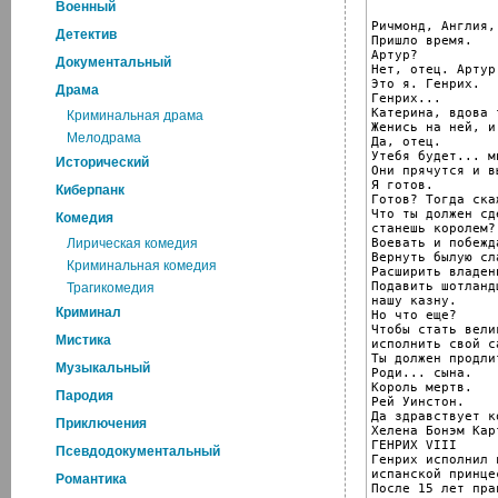
Военный
Ричмонд, Англия,
Детектив
Пришло время.

Артур?

Документальный
Нет, отец. Артур
Это я. Генрих.

Драма
Генрих...

Катерина, вдова 
Криминальная драма
Женись на ней, и
Мелодрама
Да, отец.

Утебя будет... м
Исторический
Они прячутся и в
Я готов.

Киберпанк
Готов? Тогда скаж
Что ты должен сд
Комедия
станешь королем?

Воевать и побежд
Лирическая комедия
Вернуть былую сл
Криминальная комедия
Расширить владен
Подавить шотланд
Трагикомедия
нашу казну.

Криминал
Но что еще?

Чтобы стать вели
Мистика
исполнить свой с
Ты должен продли
Музыкальный
Роди... сына.

Король мертв.

Пародия
Рей Уинстон.

Да здравствует ко
Приключения
Хелена Бонэм Кар
ГЕНРИХ VIII

Псевдодокументальный
Генрих исполнил 
испанской принце
Романтика
После 15 лет пра