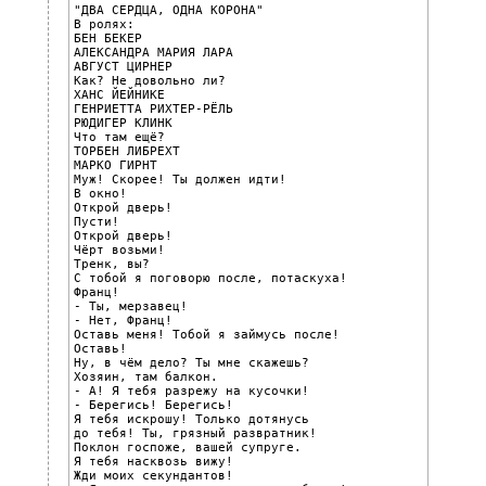
"ДВА СЕРДЦА, ОДНА КОРОНА"

В ролях:

БЕН БЕКЕР

АЛЕКСАНДРА МАРИЯ ЛАРА

АВГУСТ ЦИРНЕР

Как? Не довольно ли?

ХАНС ЙЕЙНИКЕ

ГЕНРИЕТТА РИХТЕР-РЁЛЬ

РЮДИГЕР КЛИНК

Что там ещё?

ТОРБЕН ЛИБРЕХТ

МАРКО ГИРНТ

Муж! Скорее! Ты должен идти!

В окно!

Открой дверь!

Пусти!

Открой дверь!

Чёрт возьми!

Тренк, вы?

С тобой я поговорю после, потаскуха!

Франц!

- Ты, мерзавец!

- Нет, Франц!

Оставь меня! Тобой я займусь после!

Оставь!

Ну, в чём дело? Ты мне скажешь?

Хозяин, там балкон.

- А! Я тебя разрежу на кусочки!

- Берегись! Берегись!

Я тебя искрошу! Только дотянусь

до тебя! Ты, грязный развратник!

Поклон госпоже, вашей супруге.

Я тебя насквозь вижу!

Жди моих секундантов!
