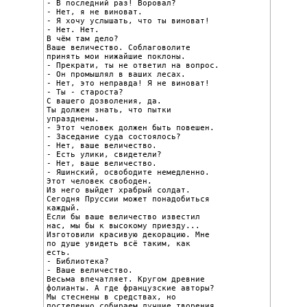
- В последний раз! Воровал?

- Нет, я не виноват.

- Я хочу услышать, что ты виноват!

- Нет. Нет.

В чём там дело?

Ваше величество. Соблаговолите

принять мои нижайшие поклоны.

- Прекрати, ты не ответил на вопрос.

- Он промышлял в ваших лесах.

- Нет, это неправда! Я не виноват!

- Ты - староста?

С вашего дозволения, да.

Ты должен знать, что пытки

упразднены.

- Этот человек должен быть повешен.

- Заседание суда состоялось?

- Нет, ваше величество.

- Есть улики, свидетели?

- Нет, ваше величество.

- Яшинский, освободите немедленно.

Этот человек свободен.

Из него выйдет храбрый солдат.

Сегодня Пруссии может понадобиться

каждый.

Если бы ваше величество известил

нас, мы бы к высокому приезду...

Изготовили красивую декорацию. Мне

по душе увидеть всё таким, как

есть.

- Библиотека?

- Ваше величество.

Весьма впечатляет. Кругом древние

фолианты. А где французские авторы?

Мы стеснены в средствах, но

постепенно собираем лучшие творения.
