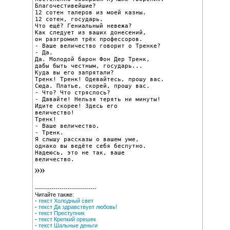
Благочестивейшие?

12 сотен талеров из моей казны.

12 сотен, государь.

Что ещё? Гениальный невежа?

Как следует из ваших донесений,

он разгромил трёх профессоров.

- Ваше величество говорит о Тренке?

- Да.

Да. Молодой барон Фон Дер Тренк,

дабы быть честным, государь...

Куда вы его запрятали?

Тренк! Тренк! Одевайтесь, прошу вас.

Сюда. Платье, скорей, прошу вас.

- Что? Что стряслось?

- Давайте! Нельзя терять ни минуты!

Идите скорее! Здесь его

величество!

Тренк!

- Ваше величество.

- Тренк.

Я слышу рассказы о вашем уме,

однако вы ведёте себя беспутно.

Надеюсь, это не так, ваше

величество.
------------------------------
Читайте также:
-
текст Холодный свет
-
текст Да здравствует любовь!
-
текст Преступник
-
текст Крепкий орешек
-
текст Шальные деньги