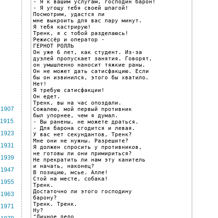
- Я к вашим услугам, господин барон!

- Я угощу тебя своей шпагой!

Посмотрим, удастся ли

мне выкроить для вас пару минут.

Я тебя кастрирую!

Тренк, я с тобой разделаюсь!

Режиссёр и оператор -

ГЕРНОТ РОЛЛЬ

Он уже 6 лет, как студент. Из-за

дуэлей пропускает занятия. Говорят,

он умышленно наносит тяжкие раны.

Он не может дать сатисфакцию. Если

бы он извинился, этого бы хватило.

Нет!

Я требую сатисфакции!

Он едет.

Тренк, вы на час опоздали.

1907
Сожалею, мой первый противник

был упорнее, чем я думал.

1915
- Вы ранены, не можете драться.

- Для барона сгодится и левая.

1923
У вас нет секундантов, Тренк?

Мне они не нужны. Разрешите?

1931
Я должен спросить у противников,

не готовы ли они примириться?

1939
Не прекратить ли нам эту канитель

и начать, наконец?

1947
В позицию, мсье. Алле!

Стой на месте, собака!

1955
Тренк.

Достаточно ли этого господину

1963
барону?

Тренк. Тренк.

1971
Ну?

"Личное дело
