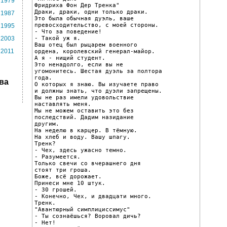
1979
Фридриха Фон Дер Тренка"

Драки, драки, одни только драки.

1987
Это была обычная дуэль, ваше

превосходительство, с моей стороны.

1995
- Что за поведение!

- Такой уж я.

2003
Ваш отец был рыцарем военного

2011
ордена, королевский генерал-майор.

А я - нищий студент.

Это ненадолго, если вы не

угомонитесь. Шестая дуэль за полтора

года.

ва
О которых я знаю. Вы изучаете право

и должны знать, что дуэли запрещены.

Вы не раз имели удовольствие

наставлять меня.

Мы не можем оставить это без

последствий. Дадим назидание

другим.

На неделю в карцер. В тёмную.

На хлеб и воду. Вашу шпагу.

Тренк?

- Чех, здесь ужасно темно.

- Разумеется.

Только свечи со вчерашнего дня

стоят три гроша.

Боже, всё дорожает.

Принеси мне 10 штук.

- 30 грошей.

- Конечно, Чех, и двадцати много.

Тренк.

"Авантюрный симплициссимус"

- Ты сознаёшься? Воровал дичь?

- Нет!
