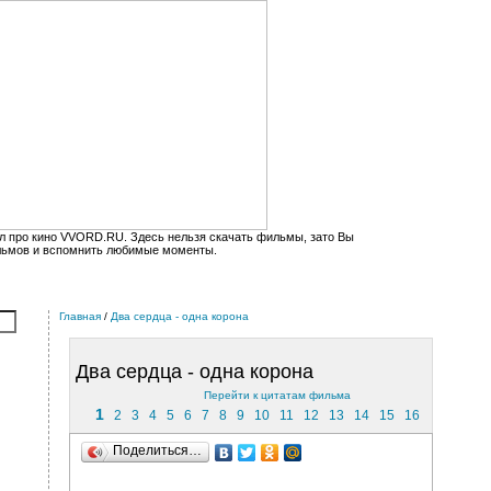
л про кино VVORD.RU. Здесь нельзя скачать фильмы, зато Вы
льмов и вспомнить любимые моменты.
Главная
/
Два сердца - одна корона
Два сердца - одна корона
Перейти к цитатам фильма
1
2
3
4
5
6
7
8
9
10
11
12
13
14
15
16
Поделиться…